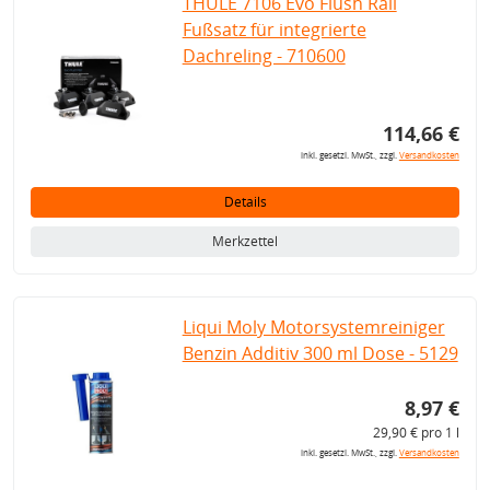
THULE 7106 Evo Flush Rail
Fußsatz für integrierte
Dachreling - 710600
114,66 €
inkl. gesetzl. MwSt., zzgl.
Versandkosten
Details
Merkzettel
Liqui Moly Motorsystemreiniger
Benzin Additiv 300 ml Dose - 5129
8,97 €
29,90 € pro 1 l
inkl. gesetzl. MwSt., zzgl.
Versandkosten