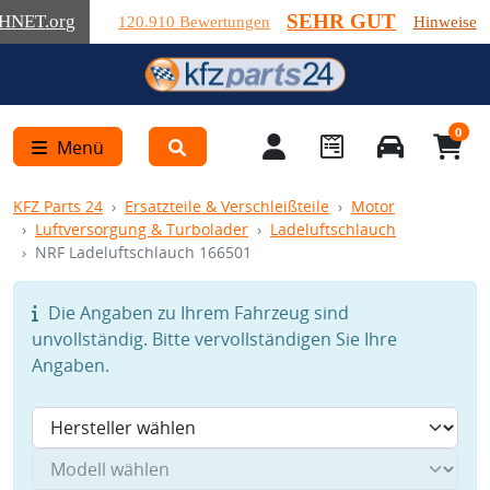
SEHR GUT
HNET
.org
120.910 Bewertungen
Hinweise
0
Menü
KFZ Parts 24
Ersatzteile & Verschleißteile
Motor
Luftversorgung & Turbolader
Ladeluftschlauch
NRF Ladeluftschlauch 166501
Die Angaben zu Ihrem Fahrzeug sind
unvollständig. Bitte vervollständigen Sie Ihre
Angaben.