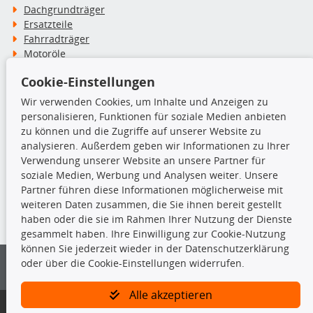
Dachgrundträger
Ersatzteile
Fahrradträger
Motoröle
Pflege- & Wartungsmittel
Cookie-Einstellungen
Schneeketten
Wir verwenden Cookies, um Inhalte und Anzeigen zu
personalisieren, Funktionen für soziale Medien anbieten
TecDoc Inside
zu können und die Zugriffe auf unserer Website zu
analysieren. Außerdem geben wir Informationen zu Ihrer
Verwendung unserer Website an unsere Partner für
soziale Medien, Werbung und Analysen weiter. Unsere
Partner führen diese Informationen möglicherweise mit
Die hier angezeigten Daten insbesondere die gesamte Datenbank dürfen
weiteren Daten zusammen, die Sie ihnen bereit gestellt
nicht kopiert werden.
haben oder die sie im Rahmen Ihrer Nutzung der Dienste
gesammelt haben. Ihre Einwilligung zur Cookie-Nutzung
Es ist zu unterlassen, die Daten oder die gesamte Datenbank ohne
können Sie jederzeit wieder in der Datenschutzerklärung
vorherige Zustimmung von TecDoc zu vervielfältigen, zu verbreiten
oder über die Cookie-Einstellungen widerrufen.
und/oder diese Handlungen durch Dritte ausführen zu lassen. Ein
Zuwiderhandeln stellt eine Urheberrechtsverletzung dar und wird verfolgt.
Alle akzeptieren
Bitte prüfen Sie, ob das über unseren Onlineshop identifizierte Ersatzteil
auch tatsächlich dem gesuchten Ersatzteil entspricht.