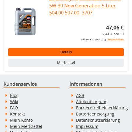
5W-30 New Generation 5-Liter
504.00 507.00 -3707
47,06 €
9,41 € pro 1 l
inkl. gesetzl. MwSt., zzgl.
Versandkosten
Details
Merkzettel
Kundenservice
Informationen
Blog
AGB
Wiki
Altölentsorgung
FAQ
Barrierefreiheitserklärung
Kontakt
Batterieentsorgung
Mein Konto
Datenschutzerklärung
Mein Merkzettel
Impressum