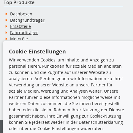
Top Produkte
Dachboxen
Dachgrundträger
Ersatzteile
Fahrradträger
Motoröle
Pflege- & Wartungsmittel
Cookie-Einstellungen
Schneeketten
Wir verwenden Cookies, um Inhalte und Anzeigen zu
personalisieren, Funktionen für soziale Medien anbieten
TecDoc Inside
zu können und die Zugriffe auf unserer Website zu
analysieren. Außerdem geben wir Informationen zu Ihrer
Verwendung unserer Website an unsere Partner für
soziale Medien, Werbung und Analysen weiter. Unsere
Partner führen diese Informationen möglicherweise mit
Die hier angezeigten Daten insbesondere die gesamte Datenbank dürfen
weiteren Daten zusammen, die Sie ihnen bereit gestellt
nicht kopiert werden.
haben oder die sie im Rahmen Ihrer Nutzung der Dienste
gesammelt haben. Ihre Einwilligung zur Cookie-Nutzung
Es ist zu unterlassen, die Daten oder die gesamte Datenbank ohne
können Sie jederzeit wieder in der Datenschutzerklärung
vorherige Zustimmung von TecDoc zu vervielfältigen, zu verbreiten
und/oder diese Handlungen durch Dritte ausführen zu lassen. Ein
oder über die Cookie-Einstellungen widerrufen.