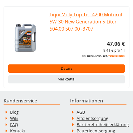
Liqui Moly Top Tec 4200 Motoröl
5W-30 New Generation 5-Liter
504.00 507.00 -3707
47,06 €
9,41 € pro 1 l
inkl. gesetzl. MwSt., zzgl.
Versandkosten
Details
Merkzettel
Kundenservice
Informationen
Blog
AGB
Wiki
Altölentsorgung
FAQ
Barrierefreiheitserklärung
Kontakt
Batterieentsorgung