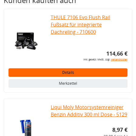
Kunden kauften auch
THULE 7106 Evo Flush Rail
Fußsatz für integrierte
Dachreling - 710600
114,66 €
inkl. gesetzl. MwSt., zzgl.
Versandkosten
Details
Merkzettel
Liqui Moly Motorsystemreiniger
Benzin Additiv 300 ml Dose - 5129
8,97 €