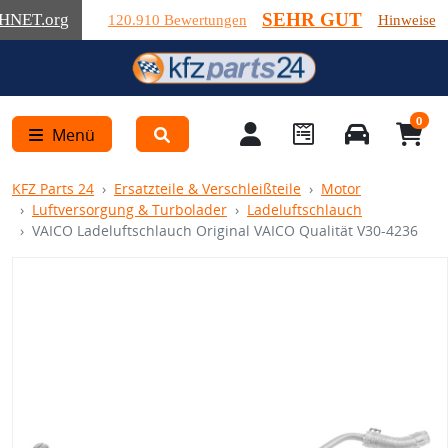
SEHR GUT
HNET
.org
120.910 Bewertungen
Hinweise
0
Menü
KFZ Parts 24
Ersatzteile & Verschleißteile
Motor
Luftversorgung & Turbolader
Ladeluftschlauch
VAICO Ladeluftschlauch Original VAICO Qualität V30-4236