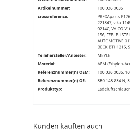
Artikelnummer:
100 036 0035
crossreference:
PREXAparts P12
221847, vika 11
0214C, VAICO V1
156, FEBI BILST
AUTOMOTIVE 017
BECK BTH1215, 
Teilehersteller/Anbieter:
MEYLE
Material:
AEM (Ethylen-Ac
Referenznummer(n) OEM:
100 036 0035, 
Referenznummer(n) OE:
3B0 145 834 N, 
Produkttyp:
Ladeluftschlauc
Kunden kauften auch