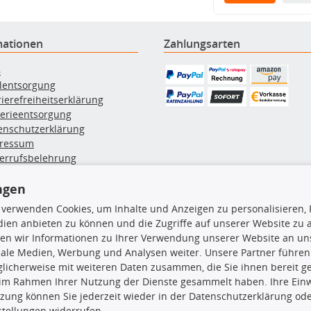
mationen
Zahlungsarten
B
ölentsorgung
rierefreiheitserklärung
terieentsorgung
enschutzerklärung
ressum
errufsbelehrung
erruf des Vertrags
lung & Versand
ngen
 verwenden Cookies, um Inhalte und Anzeigen zu personalisieren, 
ien anbieten zu können und die Zugriffe auf unserer Website zu
rodukte
TecDoc Inside
en wir Informationen zu Ihrer Verwendung unserer Website an uns
iale Medien, Werbung und Analysen weiter. Unsere Partner führen
hboxen
licherweise mit weiteren Daten zusammen, die Sie ihnen bereit ge
hgrundträger
 im Rahmen Ihrer Nutzung der Dienste gesammelt haben. Ihre Einwi
tzteile
zung können Sie jederzeit wieder in der Datenschutzerklärung ode
rradträger
Die hier angezeigten Daten insbesond
stellungen widerrufen.