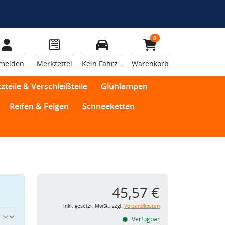
0
melden
Merkzettel
Kein Fahrzeug
Warenkorb
zteile & Verschleißteile
Glühlampen
Reifen & Felgen
Schneeketten
45,57 €
inkl. gesetzl. MwSt., zzgl.
Versandkosten
Verfügbar