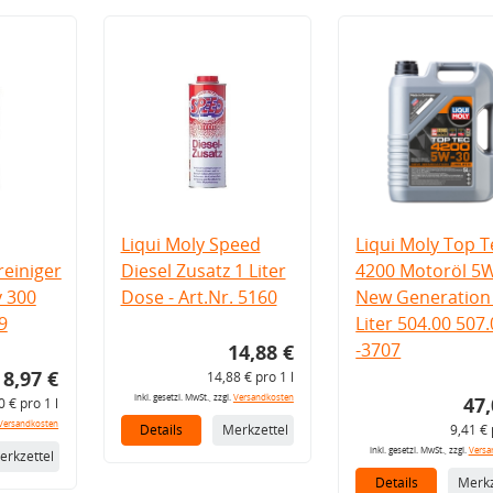
Liqui Moly Speed
Liqui Moly Top T
einiger
Diesel Zusatz 1 Liter
4200 Motoröl 5
v 300
Dose - Art.Nr. 5160
New Generation 
9
Liter 504.00 507
-3707
14,88 €
8,97 €
14,88 € pro 1 l
inkl. gesetzl. MwSt., zzgl.
Versandkosten
47,
0 € pro 1 l
Versandkosten
Details
Merkzettel
9,41 € 
inkl. gesetzl. MwSt., zzgl.
Versa
erkzettel
Details
Merkz