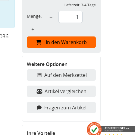
Lieferzeit:
3-4 Tage
Menge:
−
+
 036
In den Warenkorb
Weitere Optionen
Auf den Merkzettel
Artikel vergleichen
Fragen zum Artikel
AUSGEZEICHNET
.org
Kundenbewertungen
Ihre Vorteile