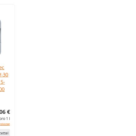
ec
W-30
5-
.00
06 €
pro 1 l
ndkosten
ettel