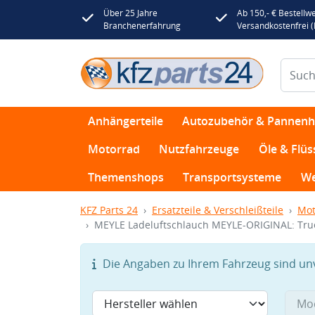
Über 25 Jahre
Ab 150,- € Bestellwe
Branchenerfahrung
Versandkostenfrei 
Anhängerteile
Autozubehör & Pannenhi
Motorrad
Nutzfahrzeuge
Öle & Flüs
Themenshops
Transportsysteme
We
KFZ Parts 24
Ersatzteile & Verschleißteile
Mot
MEYLE Ladeluftschlauch MEYLE-ORIGINAL: True
Die Angaben zu Ihrem Fahrzeug sind unvo