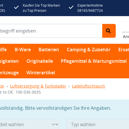
rt
Kaufen Sie Top Marken
Expertenhotline
(DE)
zu Top Preisen
08165/9487724
An
lfe
B-Ware
Batterien
Camping & Zubehör
Ersat
sigkeiten
Originalteile
Pflegemittel & Wartungsmittel
rkzeuge
Winterartikel
or
Luftversorgung & Turbolader
Ladeluftschlauch
 to OE. 100 036 0035
llständig. Bitte vervollständigen Sie Ihre Angaben.