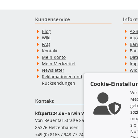
Kundenservice
Infor
Blog
AG
Wiki
Alt
FAQ
Bar
Kontakt
Bat
Mein Konto
Dat
Mein Merkzettel
Imp
Newsletter
Wid
Reklamationen und
Wid
Rücksendungen
Zah
Cookie-Einstellu
Wir
Med
Kontakt
Top P
geb
soz
Dac
kfzparts24.de - Erwin Weber GmbH
mög
Dac
Von-Reuental-Straße 8a
sie
Ersa
85376 Hetzenhausen
Nut
Fah
+49 (0) 8165 / 948 77 24
Ein