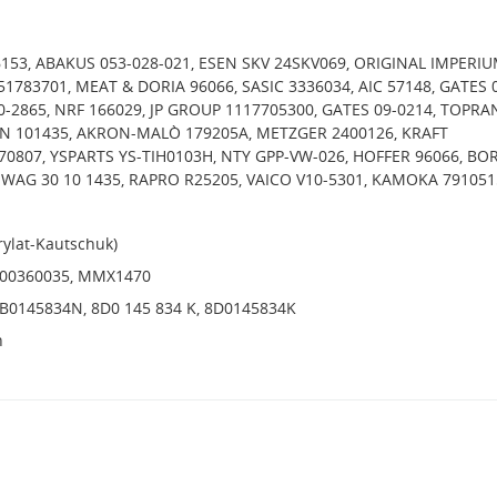
6153, ABAKUS 053-028-021, ESEN SKV 24SKV069, ORIGINAL IMPERI
451783701, MEAT & DORIA 96066, SASIC 3336034, AIC 57148, GATES 
0-2865, NRF 166029, JP GROUP 1117705300, GATES 09-0214, TOPRA
EIN 101435, AKRON-MALÒ 179205A, METZGER 2400126, KRAFT
0807, YSPARTS YS-TIH0103H, NTY GPP-VW-026, HOFFER 96066, BO
SWAG 30 10 1435, RAPRO R25205, VAICO V10-5301, KAMOKA 791051
rylat-Kautschuk)
1000360035, MMX1470
3B0145834N, 8D0 145 834 K, 8D0145834K
h