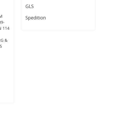
GLS
UM
Spedition
09-
N 114
RG &
5