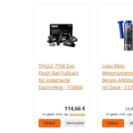
THULE 7106 Evo
Liqui Moly
Flush Rail Fußsatz
Motorsystemr
für integrierte
Benzin Additi
Dachreling - 710600
ml Dose - 512
114,66 €
29,9
inkl. gesetzl. MwSt., zzgl.
Versandkosten
inkl. gesetzl. MwSt., zzgl.
Details
Merkzettel
Details
M