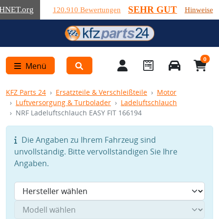
SEHR GUT
HNET
.org
120.910 Bewertungen
Hinweise
0
Menü
KFZ Parts 24
Ersatzteile & Verschleißteile
Motor
Luftversorgung & Turbolader
Ladeluftschlauch
NRF Ladeluftschlauch EASY FIT 166194
Die Angaben zu Ihrem Fahrzeug sind
unvollständig. Bitte vervollständigen Sie Ihre
Angaben.