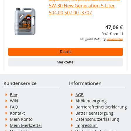
5W-30 New Generation 5-Liter
504.00 507.00 -3707
47,06 €
9,41 € pro 1 l
inkl. gesetzl. MwSt., zzgl.
Versandkosten
Details
Merkzettel
Kundenservice
Informationen
Blog
AGB
Wiki
Altölentsorgung
FAQ
Barrierefreiheitserklärung
Kontakt
Batterieentsorgung
Mein Konto
Datenschutzerklärung
Mein Merkzettel
Impressum