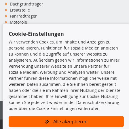
Dachgrundträger
Ersatzteile
Fahrradträger
Motoröle
Pflege- & Wartungsmittel
Cookie-Einstellungen
Schneeketten
Wir verwenden Cookies, um Inhalte und Anzeigen zu
personalisieren, Funktionen für soziale Medien anbieten
TecDoc Inside
zu können und die Zugriffe auf unserer Website zu
analysieren. Außerdem geben wir Informationen zu Ihrer
Verwendung unserer Website an unsere Partner für
soziale Medien, Werbung und Analysen weiter. Unsere
Partner führen diese Informationen möglicherweise mit
Die hier angezeigten Daten insbesondere die gesamte Datenbank dürfen
weiteren Daten zusammen, die Sie ihnen bereit gestellt
nicht kopiert werden.
haben oder die sie im Rahmen Ihrer Nutzung der Dienste
gesammelt haben. Ihre Einwilligung zur Cookie-Nutzung
Es ist zu unterlassen, die Daten oder die gesamte Datenbank ohne
können Sie jederzeit wieder in der Datenschutzerklärung
vorherige Zustimmung von TecDoc zu vervielfältigen, zu verbreiten
oder über die Cookie-Einstellungen widerrufen.
und/oder diese Handlungen durch Dritte ausführen zu lassen. Ein
Zuwiderhandeln stellt eine Urheberrechtsverletzung dar und wird verfolgt.
Alle akzeptieren
Bitte prüfen Sie, ob das über unseren Onlineshop identifizierte Ersatzteil
auch tatsächlich dem gesuchten Ersatzteil entspricht.