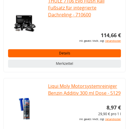
THULE 7106 Evo Flush Rail
Fußsatz für integrierte
Dachreling - 710600
114,66 €
inkl. gesetzl. MwSt., zzgl.
Versandkosten
Details
Merkzettel
Liqui Moly Motorsystemreiniger
Benzin Additiv 300 ml Dose - 5129
8,97 €
29,90 € pro 1 l
inkl. gesetzl. MwSt., zzgl.
Versandkosten