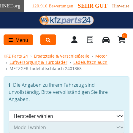
SEHR GUT
HNET
.org
120.910 Bewertungen
Hinweise
0
Menü
KFZ Parts 24
Ersatzteile & Verschleißteile
Motor
Luftversorgung & Turbolader
Ladeluftschlauch
METZGER Ladeluftschlauch 2401368
Die Angaben zu Ihrem Fahrzeug sind
unvollständig. Bitte vervollständigen Sie Ihre
Angaben.