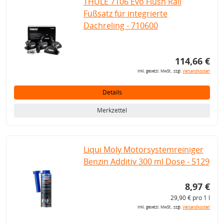
THULE 7106 Evo Flush Rail
Fußsatz für integrierte
Dachreling - 710600
114,66 €
inkl. gesetzl. MwSt., zzgl.
Versandkosten
Details
Merkzettel
Liqui Moly Motorsystemreiniger
Benzin Additiv 300 ml Dose - 5129
8,97 €
29,90 € pro 1 l
inkl. gesetzl. MwSt., zzgl.
Versandkosten