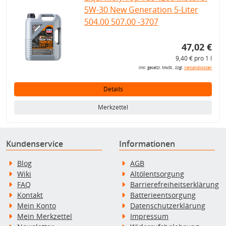
5W-30 New Generation 5-Liter
504.00 507.00 -3707
47,02 €
9,40 € pro 1 l
inkl. gesetzl. MwSt., zzgl.
Versandkosten
Details
Merkzettel
Kundenservice
Informationen
Blog
AGB
Wiki
Altölentsorgung
FAQ
Barrierefreiheitserklärung
Kontakt
Batterieentsorgung
Mein Konto
Datenschutzerklärung
Mein Merkzettel
Impressum