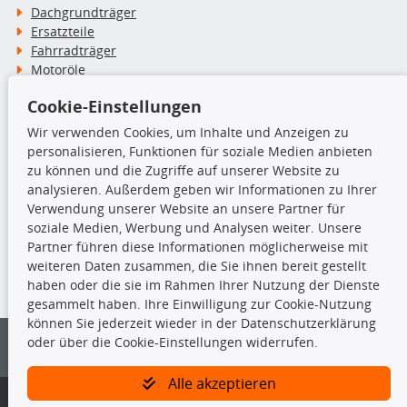
Dachgrundträger
Ersatzteile
Fahrradträger
Motoröle
Pflege- & Wartungsmittel
Cookie-Einstellungen
Schneeketten
Wir verwenden Cookies, um Inhalte und Anzeigen zu
personalisieren, Funktionen für soziale Medien anbieten
TecDoc Inside
zu können und die Zugriffe auf unserer Website zu
analysieren. Außerdem geben wir Informationen zu Ihrer
Verwendung unserer Website an unsere Partner für
soziale Medien, Werbung und Analysen weiter. Unsere
Partner führen diese Informationen möglicherweise mit
Die hier angezeigten Daten insbesondere die gesamte Datenbank dürfen
weiteren Daten zusammen, die Sie ihnen bereit gestellt
nicht kopiert werden.
haben oder die sie im Rahmen Ihrer Nutzung der Dienste
gesammelt haben. Ihre Einwilligung zur Cookie-Nutzung
Es ist zu unterlassen, die Daten oder die gesamte Datenbank ohne
können Sie jederzeit wieder in der Datenschutzerklärung
vorherige Zustimmung von TecDoc zu vervielfältigen, zu verbreiten
oder über die Cookie-Einstellungen widerrufen.
und/oder diese Handlungen durch Dritte ausführen zu lassen. Ein
Zuwiderhandeln stellt eine Urheberrechtsverletzung dar und wird verfolgt.
Alle akzeptieren
Bitte prüfen Sie, ob das über unseren Onlineshop identifizierte Ersatzteil
auch tatsächlich dem gesuchten Ersatzteil entspricht.