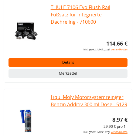
THULE 7106 Evo Flush Rail
Fußsatz für integrierte
Dachreling - 710600
114,66 €
inkl. gesetzl. MwSt., zzgl.
Versandkosten
Details
Merkzettel
Liqui Moly Motorsystemreiniger
Benzin Additiv 300 ml Dose - 5129
8,97 €
29,90 € pro 1 l
inkl. gesetzl. MwSt., zzgl.
Versandkosten