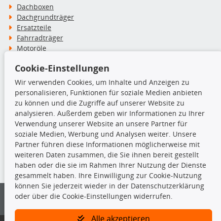
Dachboxen
Dachgrundträger
Ersatzteile
Fahrradträger
Motoröle
Pflege- & Wartungsmittel
Cookie-Einstellungen
Schneeketten
Wir verwenden Cookies, um Inhalte und Anzeigen zu
personalisieren, Funktionen für soziale Medien anbieten
TecDoc Inside
zu können und die Zugriffe auf unserer Website zu
analysieren. Außerdem geben wir Informationen zu Ihrer
Verwendung unserer Website an unsere Partner für
soziale Medien, Werbung und Analysen weiter. Unsere
Partner führen diese Informationen möglicherweise mit
Die hier angezeigten Daten insbesondere die gesamte Datenbank dürfen
weiteren Daten zusammen, die Sie ihnen bereit gestellt
nicht kopiert werden.
haben oder die sie im Rahmen Ihrer Nutzung der Dienste
gesammelt haben. Ihre Einwilligung zur Cookie-Nutzung
Es ist zu unterlassen, die Daten oder die gesamte Datenbank ohne
können Sie jederzeit wieder in der Datenschutzerklärung
vorherige Zustimmung von TecDoc zu vervielfältigen, zu verbreiten
oder über die Cookie-Einstellungen widerrufen.
und/oder diese Handlungen durch Dritte ausführen zu lassen. Ein
Zuwiderhandeln stellt eine Urheberrechtsverletzung dar und wird verfolgt.
Alle akzeptieren