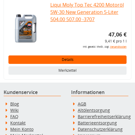
Liqui Moly Top Tec 4200 Motoröl
5W-30 New Generation 5-Liter
504.00 507.00 -3707
47,06 €
9,41 € pro 1 l
inkl. gesetzl. MwSt., zzgl.
Versandkosten
Details
Merkzettel
Kundenservice
Informationen
Blog
AGB
Wiki
Altölentsorgung
FAQ
Barrierefreiheitserklärung
Kontakt
Batterieentsorgung
Mein Konto
Datenschutzerklärung