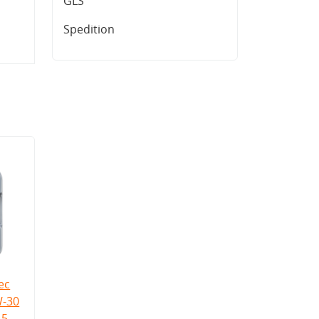
GLS
Spedition
ec
W-30
5-