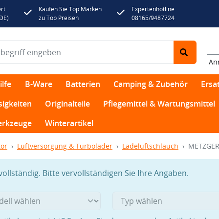
rt
Kaufen Sie Top Marken
Expertenhotline
(DE)
zu Top Preisen
08165/9487724
An
lfe
B-Ware
Batterien
Camping & Zubehör
Ersat
sigkeiten
Originalteile
Pflegemittel & Wartungsmittel
rkzeuge
Winterartikel
or
Luftversorgung & Turbolader
Ladeluftschlauch
METZGER 
llständig. Bitte vervollständigen Sie Ihre Angaben.