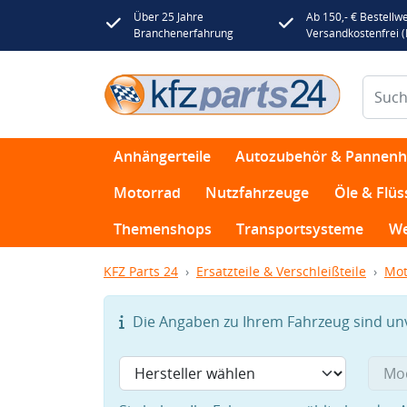
Über 25 Jahre
Ab 150,- € Bestellwe
Branchenerfahrung
Versandkostenfrei 
Anhängerteile
Autozubehör & Pannenhi
Motorrad
Nutzfahrzeuge
Öle & Flüs
Themenshops
Transportsysteme
We
KFZ Parts 24
Ersatzteile & Verschleißteile
Mot
Die Angaben zu Ihrem Fahrzeug sind unvo