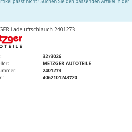
rtikel passt nicht? Suchen Sie den passenden Artikel in der
ER Ladeluftschlauch 2401273
:
3273026
ller:
METZGER AUTOTEILE
nummer:
2401273
.:
4062101243720