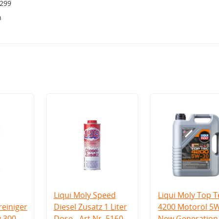
7299
h
Liqui Moly Speed
Liqui Moly Top T
einiger
Diesel Zusatz 1 Liter
4200 Motoröl 5
v 300
Dose - Art.Nr. 5160
New Generation 