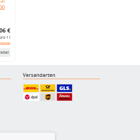
.00
06 €
pro 1 l
ndkosten
ettel
Versandarten