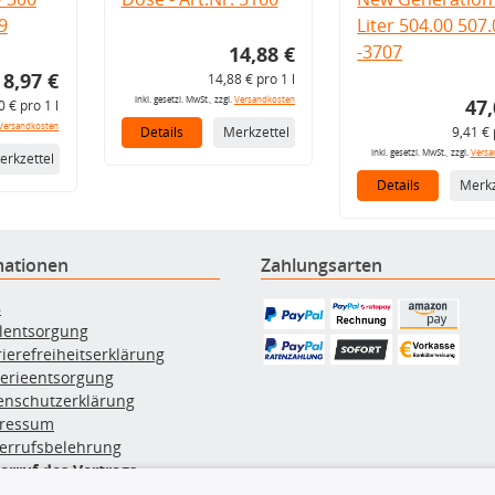
9
Liter 504.00 507
-3707
14,88 €
8,97 €
14,88 € pro 1 l
inkl. gesetzl. MwSt., zzgl.
Versandkosten
47,
0 € pro 1 l
Versandkosten
Details
Merkzettel
9,41 € 
inkl. gesetzl. MwSt., zzgl.
Versa
erkzettel
Details
Merkz
mationen
Zahlungsarten
B
ölentsorgung
rierefreiheitserklärung
terieentsorgung
enschutzerklärung
ressum
errufsbelehrung
erruf des Vertrags
lung & Versand