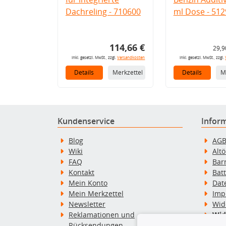
Dachreling - 710600
ml Dose - 512
114,66 €
29,9
inkl. gesetzl. MwSt., zzgl.
Versandkosten
inkl. gesetzl. MwSt., zzgl.
Details
Merkzettel
Details
M
Kundenservice
Infor
Blog
AG
Wiki
Alt
FAQ
Bar
Kontakt
Bat
Mein Konto
Dat
Mein Merkzettel
Imp
Newsletter
Wid
Reklamationen und
Wid
Rücksendungen
Zah