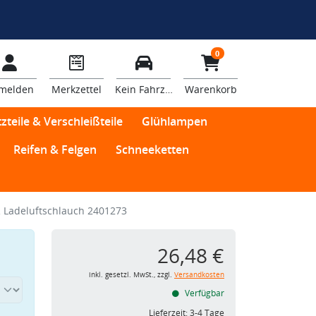
0
melden
Merkzettel
Kein Fahrzeug
Warenkorb
zteile & Verschleißteile
Glühlampen
Reifen & Felgen
Schneeketten
Ladeluftschlauch 2401273
26,48 €
inkl. gesetzl. MwSt., zzgl.
Versandkosten
Verfügbar
Lieferzeit:
3-4 Tage