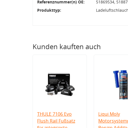
Referenznummer(n) OE:
51869534, 5188
Produkttyp:
Ladeluftschlauc
Kunden kauften auch
THULE 7106 Evo
Liqui Moly
Flush Rail Fußsatz
Motorsystemr
für integrierte
Benzin Additi