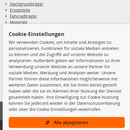
Dachgrundträger
Ersatzteile
Fahrradträger
Motoröle
Pflege- & Wartungsmittel
Cookie-Einstellungen
Schneeketten
Wir verwenden Cookies, um Inhalte und Anzeigen zu
personalisieren, Funktionen für soziale Medien anbieten
TecDoc Inside
zu können und die Zugriffe auf unserer Website zu
analysieren. Außerdem geben wir Informationen zu Ihrer
Verwendung unserer Website an unsere Partner für
soziale Medien, Werbung und Analysen weiter. Unsere
Partner führen diese Informationen möglicherweise mit
Die hier angezeigten Daten insbesondere die gesamte Datenbank dürfen
weiteren Daten zusammen, die Sie ihnen bereit gestellt
nicht kopiert werden.
haben oder die sie im Rahmen Ihrer Nutzung der Dienste
gesammelt haben. Ihre Einwilligung zur Cookie-Nutzung
Es ist zu unterlassen, die Daten oder die gesamte Datenbank ohne
können Sie jederzeit wieder in der Datenschutzerklärung
vorherige Zustimmung von TecDoc zu vervielfältigen, zu verbreiten
oder über die Cookie-Einstellungen widerrufen.
und/oder diese Handlungen durch Dritte ausführen zu lassen. Ein
Zuwiderhandeln stellt eine Urheberrechtsverletzung dar und wird verfolgt.
Alle akzeptieren
Bitte prüfen Sie, ob das über unseren Onlineshop identifizierte Ersatzteil
auch tatsächlich dem gesuchten Ersatzteil entspricht.