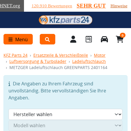
SEHR GUT
HNET
.org
120.910 Bewertungen
Hinweise
0
Menü
KFZ Parts 24
Ersatzteile & Verschleißteile
Motor
Luftversorgung & Turbolader
Ladeluftschlauch
METZGER Ladeluftschlauch GREENPARTS 2401164
Die Angaben zu Ihrem Fahrzeug sind
unvollständig. Bitte vervollständigen Sie Ihre
Angaben.