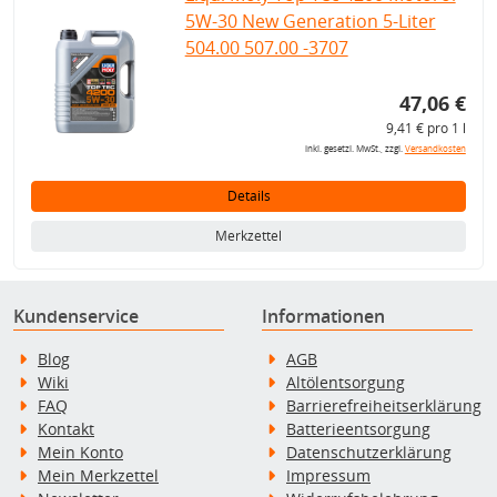
5W-30 New Generation 5-Liter
504.00 507.00 -3707
47,06 €
9,41 € pro 1 l
inkl. gesetzl. MwSt., zzgl.
Versandkosten
Details
Merkzettel
Kundenservice
Informationen
Blog
AGB
Wiki
Altölentsorgung
FAQ
Barrierefreiheitserklärung
Kontakt
Batterieentsorgung
Mein Konto
Datenschutzerklärung
Mein Merkzettel
Impressum