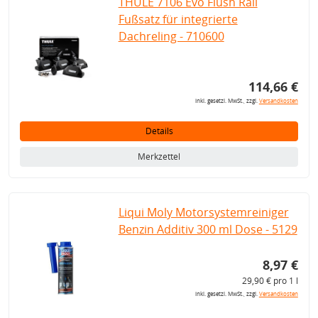
THULE 7106 Evo Flush Rail
Fußsatz für integrierte
Dachreling - 710600
114,66 €
inkl. gesetzl. MwSt., zzgl.
Versandkosten
Details
Merkzettel
Liqui Moly Motorsystemreiniger
Benzin Additiv 300 ml Dose - 5129
8,97 €
29,90 € pro 1 l
inkl. gesetzl. MwSt., zzgl.
Versandkosten