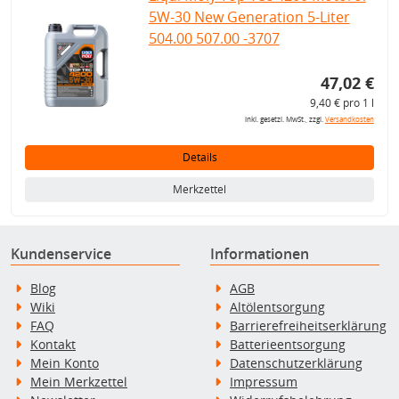
5W-30 New Generation 5-Liter
504.00 507.00 -3707
47,02 €
9,40 € pro 1 l
inkl. gesetzl. MwSt., zzgl.
Versandkosten
Details
Merkzettel
Kundenservice
Informationen
Blog
AGB
Wiki
Altölentsorgung
FAQ
Barrierefreiheitserklärung
Kontakt
Batterieentsorgung
Mein Konto
Datenschutzerklärung
Mein Merkzettel
Impressum