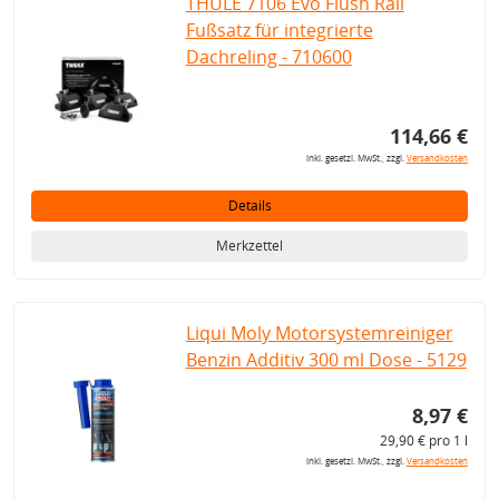
THULE 7106 Evo Flush Rail
Fußsatz für integrierte
Dachreling - 710600
114,66 €
inkl. gesetzl. MwSt., zzgl.
Versandkosten
Details
Merkzettel
Liqui Moly Motorsystemreiniger
Benzin Additiv 300 ml Dose - 5129
8,97 €
29,90 € pro 1 l
inkl. gesetzl. MwSt., zzgl.
Versandkosten