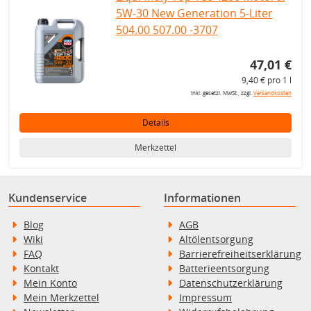
5W-30 New Generation 5-Liter
504.00 507.00 -3707
47,01 €
9,40 € pro 1 l
inkl. gesetzl. MwSt., zzgl.
Versandkosten
Details
Merkzettel
Kundenservice
Informationen
Blog
AGB
Wiki
Altölentsorgung
FAQ
Barrierefreiheitserklärung
Kontakt
Batterieentsorgung
Mein Konto
Datenschutzerklärung
Mein Merkzettel
Impressum