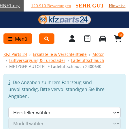
SEHR GUT
HNET
.org
120.910 Bewertungen
Hinweise
0
Menü
KFZ Parts 24
Ersatzteile & Verschleißteile
Motor
Luftversorgung & Turbolader
Ladeluftschlauch
METZGER AUTOTEILE Ladeluftschlauch 2400640
Die Angaben zu Ihrem Fahrzeug sind
unvollständig. Bitte vervollständigen Sie Ihre
Angaben.