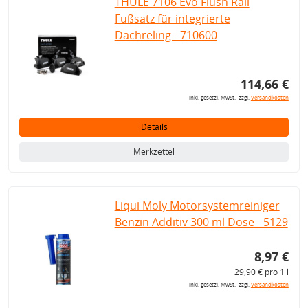
THULE 7106 Evo Flush Rail
Fußsatz für integrierte
Dachreling - 710600
114,66 €
inkl. gesetzl. MwSt., zzgl.
Versandkosten
Details
Merkzettel
Liqui Moly Motorsystemreiniger
Benzin Additiv 300 ml Dose - 5129
8,97 €
29,90 € pro 1 l
inkl. gesetzl. MwSt., zzgl.
Versandkosten