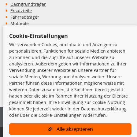
Dachgrundträger
Ersatzteile
Fahrradträger
Motoröle
Pflege- & Wartungsmittel
Cookie-Einstellungen
Schneeketten
Wir verwenden Cookies, um Inhalte und Anzeigen zu
personalisieren, Funktionen für soziale Medien anbieten
TecDoc Inside
zu können und die Zugriffe auf unserer Website zu
analysieren. Außerdem geben wir Informationen zu Ihrer
Verwendung unserer Website an unsere Partner für
soziale Medien, Werbung und Analysen weiter. Unsere
Partner führen diese Informationen möglicherweise mit
Die hier angezeigten Daten insbesondere die gesamte Datenbank dürfen
weiteren Daten zusammen, die Sie ihnen bereit gestellt
nicht kopiert werden.
haben oder die sie im Rahmen Ihrer Nutzung der Dienste
gesammelt haben. Ihre Einwilligung zur Cookie-Nutzung
Es ist zu unterlassen, die Daten oder die gesamte Datenbank ohne
können Sie jederzeit wieder in der Datenschutzerklärung
vorherige Zustimmung von TecDoc zu vervielfältigen, zu verbreiten
oder über die Cookie-Einstellungen widerrufen.
und/oder diese Handlungen durch Dritte ausführen zu lassen. Ein
Zuwiderhandeln stellt eine Urheberrechtsverletzung dar und wird verfolgt.
Alle akzeptieren
Bitte prüfen Sie, ob das über unseren Onlineshop identifizierte Ersatzteil
auch tatsächlich dem gesuchten Ersatzteil entspricht.