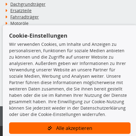
Dachgrundträger
Ersatzteile
Fahrradträger
Motoröle
Pflege- & Wartungsmittel
Cookie-Einstellungen
Schneeketten
Wir verwenden Cookies, um Inhalte und Anzeigen zu
personalisieren, Funktionen für soziale Medien anbieten
TecDoc Inside
zu können und die Zugriffe auf unserer Website zu
analysieren. Außerdem geben wir Informationen zu Ihrer
Verwendung unserer Website an unsere Partner für
soziale Medien, Werbung und Analysen weiter. Unsere
Partner führen diese Informationen möglicherweise mit
Die hier angezeigten Daten insbesondere die gesamte Datenbank dürfen
weiteren Daten zusammen, die Sie ihnen bereit gestellt
nicht kopiert werden.
haben oder die sie im Rahmen Ihrer Nutzung der Dienste
gesammelt haben. Ihre Einwilligung zur Cookie-Nutzung
Es ist zu unterlassen, die Daten oder die gesamte Datenbank ohne
können Sie jederzeit wieder in der Datenschutzerklärung
vorherige Zustimmung von TecDoc zu vervielfältigen, zu verbreiten
oder über die Cookie-Einstellungen widerrufen.
und/oder diese Handlungen durch Dritte ausführen zu lassen. Ein
Zuwiderhandeln stellt eine Urheberrechtsverletzung dar und wird verfolgt.
Alle akzeptieren
Bitte prüfen Sie, ob das über unseren Onlineshop identifizierte Ersatzteil
auch tatsächlich dem gesuchten Ersatzteil entspricht.