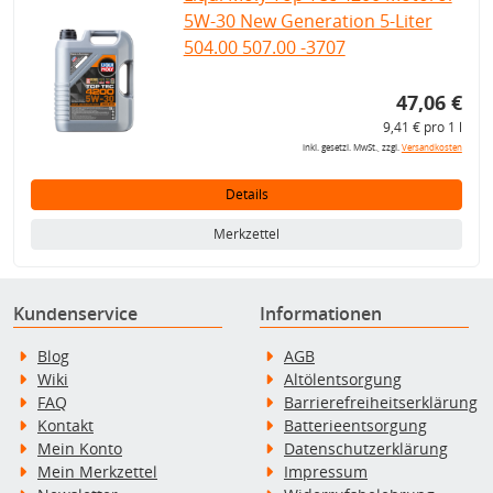
5W-30 New Generation 5-Liter
504.00 507.00 -3707
47,06 €
9,41 € pro 1 l
inkl. gesetzl. MwSt., zzgl.
Versandkosten
Details
Merkzettel
Kundenservice
Informationen
Blog
AGB
Wiki
Altölentsorgung
FAQ
Barrierefreiheitserklärung
Kontakt
Batterieentsorgung
Mein Konto
Datenschutzerklärung
Mein Merkzettel
Impressum