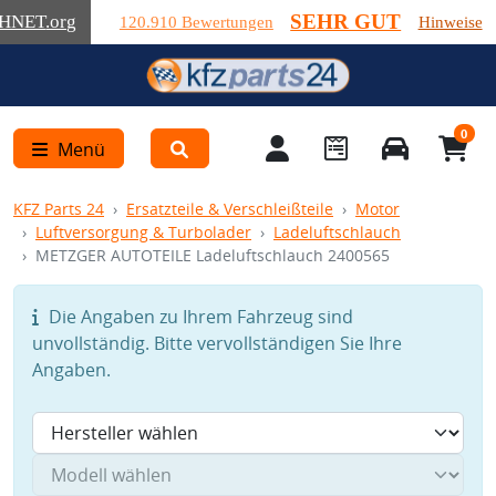
SEHR GUT
HNET
.org
120.910 Bewertungen
Hinweise
0
Menü
KFZ Parts 24
Ersatzteile & Verschleißteile
Motor
Luftversorgung & Turbolader
Ladeluftschlauch
METZGER AUTOTEILE Ladeluftschlauch 2400565
Die Angaben zu Ihrem Fahrzeug sind
unvollständig. Bitte vervollständigen Sie Ihre
Angaben.