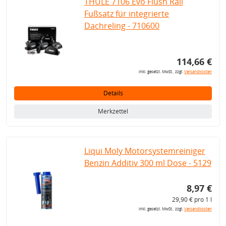
THULE 7106 Evo Flush Rail
Fußsatz für integrierte
Dachreling - 710600
114,66 €
inkl. gesetzl. MwSt., zzgl.
Versandkosten
Details
Merkzettel
Liqui Moly Motorsystemreiniger
Benzin Additiv 300 ml Dose - 5129
8,97 €
29,90 € pro 1 l
inkl. gesetzl. MwSt., zzgl.
Versandkosten