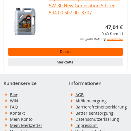
5W-30 New Generation 5-Liter
504.00 507.00 -3707
47,01 €
9,40 € pro 1 l
inkl. gesetzl. MwSt., zzgl.
Versandkosten
Details
Merkzettel
Kundenservice
Informationen
Blog
AGB
Wiki
Altölentsorgung
FAQ
Barrierefreiheitserklärung
Kontakt
Batterieentsorgung
Mein Konto
Datenschutzerklärung
Mein Merkzettel
Impressum