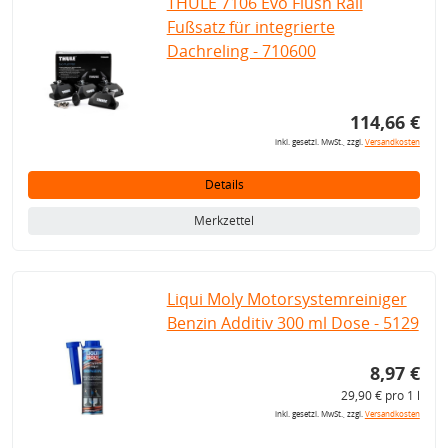
THULE 7106 Evo Flush Rail
Fußsatz für integrierte
Dachreling - 710600
114,66 €
inkl. gesetzl. MwSt., zzgl.
Versandkosten
Details
Merkzettel
Liqui Moly Motorsystemreiniger
Benzin Additiv 300 ml Dose - 5129
8,97 €
29,90 € pro 1 l
inkl. gesetzl. MwSt., zzgl.
Versandkosten