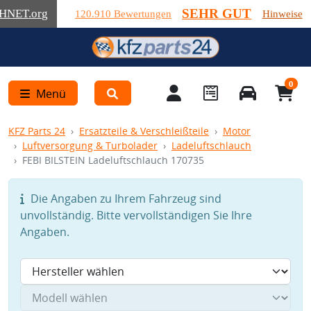
SEHR GUT
HNET
.org
120.910 Bewertungen
Hinweise
0
Menü
KFZ Parts 24
Ersatzteile & Verschleißteile
Motor
Luftversorgung & Turbolader
Ladeluftschlauch
FEBI BILSTEIN Ladeluftschlauch 170735
Die Angaben zu Ihrem Fahrzeug sind
unvollständig. Bitte vervollständigen Sie Ihre
Angaben.