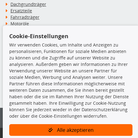
Dachgrundträger
Ersatzteile
Fahrradträger
Motoröle
Pflege- & Wartungsmittel
Cookie-Einstellungen
Schneeketten
Wir verwenden Cookies, um Inhalte und Anzeigen zu
personalisieren, Funktionen für soziale Medien anbieten
TecDoc Inside
zu können und die Zugriffe auf unserer Website zu
analysieren. Außerdem geben wir Informationen zu Ihrer
Verwendung unserer Website an unsere Partner für
soziale Medien, Werbung und Analysen weiter. Unsere
Partner führen diese Informationen möglicherweise mit
Die hier angezeigten Daten insbesondere die gesamte Datenbank dürfen
weiteren Daten zusammen, die Sie ihnen bereit gestellt
nicht kopiert werden.
haben oder die sie im Rahmen Ihrer Nutzung der Dienste
gesammelt haben. Ihre Einwilligung zur Cookie-Nutzung
Es ist zu unterlassen, die Daten oder die gesamte Datenbank ohne
können Sie jederzeit wieder in der Datenschutzerklärung
vorherige Zustimmung von TecDoc zu vervielfältigen, zu verbreiten
oder über die Cookie-Einstellungen widerrufen.
und/oder diese Handlungen durch Dritte ausführen zu lassen. Ein
Zuwiderhandeln stellt eine Urheberrechtsverletzung dar und wird verfolgt.
Alle akzeptieren
Bitte prüfen Sie, ob das über unseren Onlineshop identifizierte Ersatzteil
auch tatsächlich dem gesuchten Ersatzteil entspricht.