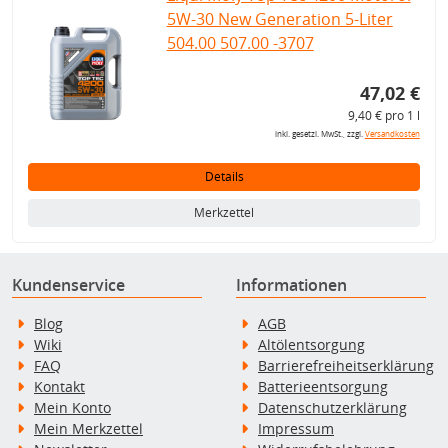
5W-30 New Generation 5-Liter
504.00 507.00 -3707
47,02 €
9,40 € pro 1 l
inkl. gesetzl. MwSt., zzgl.
Versandkosten
Details
Merkzettel
Kundenservice
Informationen
Blog
AGB
Wiki
Altölentsorgung
FAQ
Barrierefreiheitserklärung
Kontakt
Batterieentsorgung
Mein Konto
Datenschutzerklärung
Mein Merkzettel
Impressum