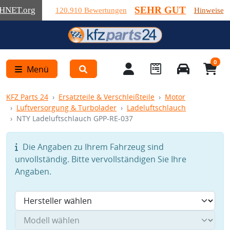
SEHR GUT
HNET
.org
120.910 Bewertungen
Hinweise
0
Menü
KFZ Parts 24
Ersatzteile & Verschleißteile
Motor
Luftversorgung & Turbolader
Ladeluftschlauch
NTY Ladeluftschlauch GPP-RE-037
Die Angaben zu Ihrem Fahrzeug sind
unvollständig. Bitte vervollständigen Sie Ihre
Angaben.