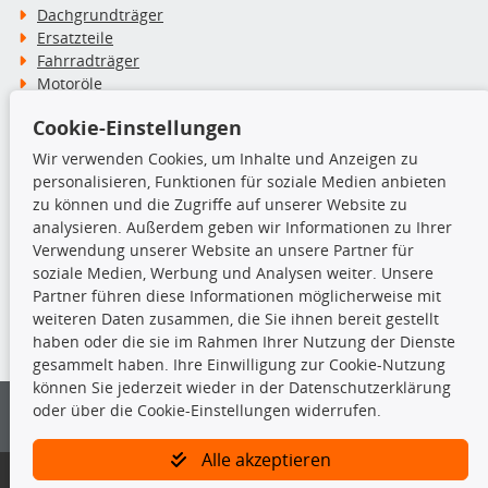
Dachgrundträger
Ersatzteile
Fahrradträger
Motoröle
Pflege- & Wartungsmittel
Cookie-Einstellungen
Schneeketten
Wir verwenden Cookies, um Inhalte und Anzeigen zu
personalisieren, Funktionen für soziale Medien anbieten
TecDoc Inside
zu können und die Zugriffe auf unserer Website zu
analysieren. Außerdem geben wir Informationen zu Ihrer
Verwendung unserer Website an unsere Partner für
soziale Medien, Werbung und Analysen weiter. Unsere
Partner führen diese Informationen möglicherweise mit
Die hier angezeigten Daten insbesondere die gesamte Datenbank dürfen
weiteren Daten zusammen, die Sie ihnen bereit gestellt
nicht kopiert werden.
haben oder die sie im Rahmen Ihrer Nutzung der Dienste
gesammelt haben. Ihre Einwilligung zur Cookie-Nutzung
Es ist zu unterlassen, die Daten oder die gesamte Datenbank ohne
können Sie jederzeit wieder in der Datenschutzerklärung
vorherige Zustimmung von TecDoc zu vervielfältigen, zu verbreiten
oder über die Cookie-Einstellungen widerrufen.
und/oder diese Handlungen durch Dritte ausführen zu lassen. Ein
Zuwiderhandeln stellt eine Urheberrechtsverletzung dar und wird verfolgt.
Alle akzeptieren
Bitte prüfen Sie, ob das über unseren Onlineshop identifizierte Ersatzteil
auch tatsächlich dem gesuchten Ersatzteil entspricht.