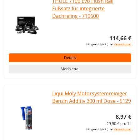
THULE 7106 Evo Flush Rail
Fußsatz für integrierte
Dachreling - 710600
114,66 €
inkl. gesetzl. MwSt., zzgl.
Versandkosten
Details
Merkzettel
Liqui Moly Motorsystemreiniger
Benzin Additiv 300 ml Dose - 5129
8,97 €
29,90 € pro 1 l
inkl. gesetzl. MwSt., zzgl.
Versandkosten