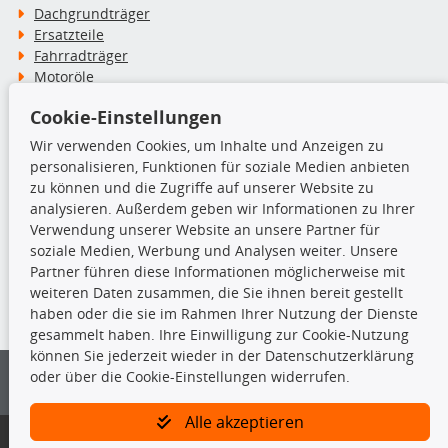
Dachgrundträger
Ersatzteile
Fahrradträger
Motoröle
Pflege- & Wartungsmittel
Cookie-Einstellungen
Schneeketten
Wir verwenden Cookies, um Inhalte und Anzeigen zu
personalisieren, Funktionen für soziale Medien anbieten
TecDoc Inside
zu können und die Zugriffe auf unserer Website zu
analysieren. Außerdem geben wir Informationen zu Ihrer
Verwendung unserer Website an unsere Partner für
soziale Medien, Werbung und Analysen weiter. Unsere
Partner führen diese Informationen möglicherweise mit
Die hier angezeigten Daten insbesondere die gesamte Datenbank dürfen
weiteren Daten zusammen, die Sie ihnen bereit gestellt
nicht kopiert werden.
haben oder die sie im Rahmen Ihrer Nutzung der Dienste
gesammelt haben. Ihre Einwilligung zur Cookie-Nutzung
Es ist zu unterlassen, die Daten oder die gesamte Datenbank ohne
können Sie jederzeit wieder in der Datenschutzerklärung
vorherige Zustimmung von TecDoc zu vervielfältigen, zu verbreiten
oder über die Cookie-Einstellungen widerrufen.
und/oder diese Handlungen durch Dritte ausführen zu lassen. Ein
Zuwiderhandeln stellt eine Urheberrechtsverletzung dar und wird verfolgt.
Alle akzeptieren
Bitte prüfen Sie, ob das über unseren Onlineshop identifizierte Ersatzteil
auch tatsächlich dem gesuchten Ersatzteil entspricht.