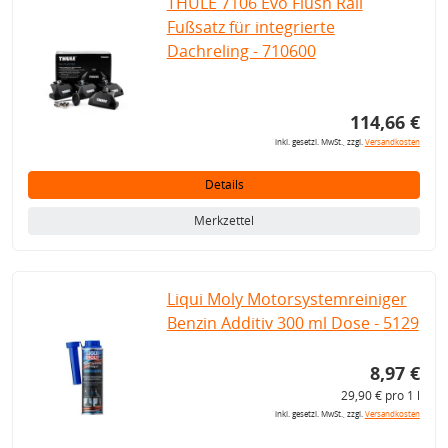
THULE 7106 Evo Flush Rail
Fußsatz für integrierte
Dachreling - 710600
114,66 €
inkl. gesetzl. MwSt., zzgl.
Versandkosten
Details
Merkzettel
Liqui Moly Motorsystemreiniger
Benzin Additiv 300 ml Dose - 5129
8,97 €
29,90 € pro 1 l
inkl. gesetzl. MwSt., zzgl.
Versandkosten