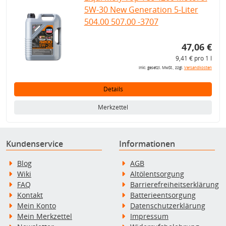
5W-30 New Generation 5-Liter
504.00 507.00 -3707
47,06 €
9,41 € pro 1 l
inkl. gesetzl. MwSt., zzgl.
Versandkosten
Details
Merkzettel
Kundenservice
Informationen
Blog
AGB
Wiki
Altölentsorgung
FAQ
Barrierefreiheitserklärung
Kontakt
Batterieentsorgung
Mein Konto
Datenschutzerklärung
Mein Merkzettel
Impressum