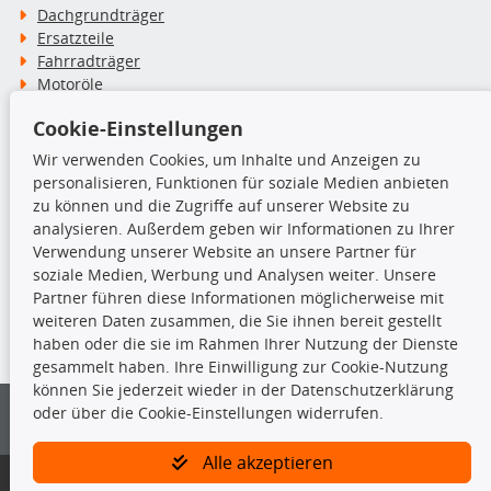
Dachgrundträger
Ersatzteile
Fahrradträger
Motoröle
Pflege- & Wartungsmittel
Cookie-Einstellungen
Schneeketten
Wir verwenden Cookies, um Inhalte und Anzeigen zu
personalisieren, Funktionen für soziale Medien anbieten
TecDoc Inside
zu können und die Zugriffe auf unserer Website zu
analysieren. Außerdem geben wir Informationen zu Ihrer
Verwendung unserer Website an unsere Partner für
soziale Medien, Werbung und Analysen weiter. Unsere
Partner führen diese Informationen möglicherweise mit
Die hier angezeigten Daten insbesondere die gesamte Datenbank dürfen
weiteren Daten zusammen, die Sie ihnen bereit gestellt
nicht kopiert werden.
haben oder die sie im Rahmen Ihrer Nutzung der Dienste
gesammelt haben. Ihre Einwilligung zur Cookie-Nutzung
Es ist zu unterlassen, die Daten oder die gesamte Datenbank ohne
können Sie jederzeit wieder in der Datenschutzerklärung
vorherige Zustimmung von TecDoc zu vervielfältigen, zu verbreiten
oder über die Cookie-Einstellungen widerrufen.
und/oder diese Handlungen durch Dritte ausführen zu lassen. Ein
Zuwiderhandeln stellt eine Urheberrechtsverletzung dar und wird verfolgt.
Alle akzeptieren
Bitte prüfen Sie, ob das über unseren Onlineshop identifizierte Ersatzteil
auch tatsächlich dem gesuchten Ersatzteil entspricht.