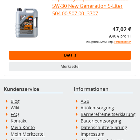
5W-30 New Generation 5-Liter
504.00 507.00 -3707
47,02 €
9,40 € pro 1 l
inkl. gesetzl. MwSt., zzgl.
Versandkosten
Details
Merkzettel
Kundenservice
Informationen
Blog
AGB
Wiki
Altölentsorgung
FAQ
Barrierefreiheitserklärung
Kontakt
Batterieentsorgung
Mein Konto
Datenschutzerklärung
Mein Merkzettel
Impressum