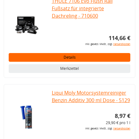
THULE 7106 Evo Flush Rail
Fußsatz für integrierte
Dachreling - 710600
114,66 €
inkl. gesetzl. MwSt., zzgl.
Versandkosten
Details
Merkzettel
Liqui Moly Motorsystemreiniger
Benzin Additiv 300 ml Dose - 5129
8,97 €
29,90 € pro 1 l
inkl. gesetzl. MwSt., zzgl.
Versandkosten