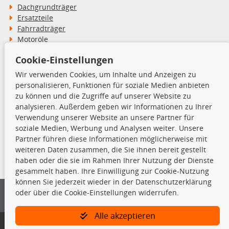
Dachgrundträger
Ersatzteile
Fahrradträger
Motoröle
Pflege- & Wartungsmittel
Cookie-Einstellungen
Schneeketten
Wir verwenden Cookies, um Inhalte und Anzeigen zu
personalisieren, Funktionen für soziale Medien anbieten
TecDoc Inside
zu können und die Zugriffe auf unserer Website zu
analysieren. Außerdem geben wir Informationen zu Ihrer
Verwendung unserer Website an unsere Partner für
soziale Medien, Werbung und Analysen weiter. Unsere
Partner führen diese Informationen möglicherweise mit
Die hier angezeigten Daten insbesondere die gesamte Datenbank dürfen
weiteren Daten zusammen, die Sie ihnen bereit gestellt
nicht kopiert werden.
haben oder die sie im Rahmen Ihrer Nutzung der Dienste
gesammelt haben. Ihre Einwilligung zur Cookie-Nutzung
Es ist zu unterlassen, die Daten oder die gesamte Datenbank ohne
können Sie jederzeit wieder in der Datenschutzerklärung
vorherige Zustimmung von TecDoc zu vervielfältigen, zu verbreiten
oder über die Cookie-Einstellungen widerrufen.
und/oder diese Handlungen durch Dritte ausführen zu lassen. Ein
Zuwiderhandeln stellt eine Urheberrechtsverletzung dar und wird verfolgt.
Alle akzeptieren
Bitte prüfen Sie, ob das über unseren Onlineshop identifizierte Ersatzteil
auch tatsächlich dem gesuchten Ersatzteil entspricht.