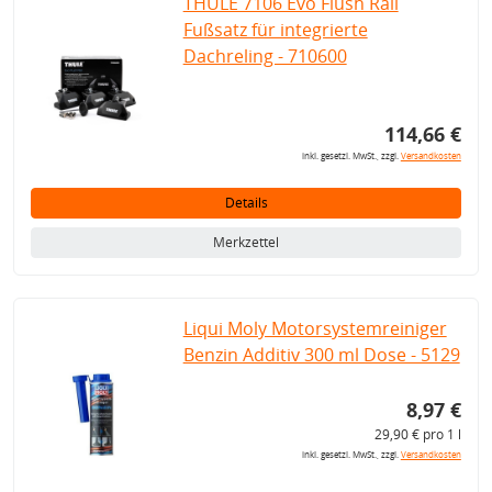
THULE 7106 Evo Flush Rail
Fußsatz für integrierte
Dachreling - 710600
114,66 €
inkl. gesetzl. MwSt., zzgl.
Versandkosten
Details
Merkzettel
Liqui Moly Motorsystemreiniger
Benzin Additiv 300 ml Dose - 5129
8,97 €
29,90 € pro 1 l
inkl. gesetzl. MwSt., zzgl.
Versandkosten