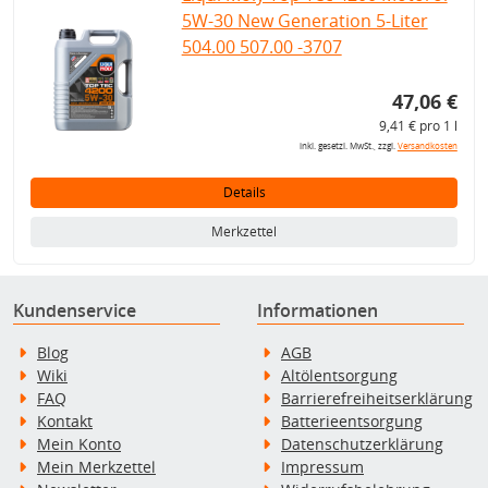
5W-30 New Generation 5-Liter
504.00 507.00 -3707
47,06 €
9,41 € pro 1 l
inkl. gesetzl. MwSt., zzgl.
Versandkosten
Details
Merkzettel
Kundenservice
Informationen
Blog
AGB
Wiki
Altölentsorgung
FAQ
Barrierefreiheitserklärung
Kontakt
Batterieentsorgung
Mein Konto
Datenschutzerklärung
Mein Merkzettel
Impressum