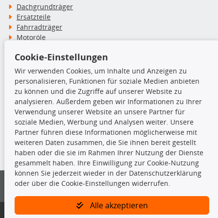
Dachgrundträger
Ersatzteile
Fahrradträger
Motoröle
Pflege- & Wartungsmittel
Cookie-Einstellungen
Schneeketten
Wir verwenden Cookies, um Inhalte und Anzeigen zu
personalisieren, Funktionen für soziale Medien anbieten
TecDoc Inside
zu können und die Zugriffe auf unserer Website zu
analysieren. Außerdem geben wir Informationen zu Ihrer
Verwendung unserer Website an unsere Partner für
soziale Medien, Werbung und Analysen weiter. Unsere
Partner führen diese Informationen möglicherweise mit
Die hier angezeigten Daten insbesondere die gesamte Datenbank dürfen
weiteren Daten zusammen, die Sie ihnen bereit gestellt
nicht kopiert werden.
haben oder die sie im Rahmen Ihrer Nutzung der Dienste
gesammelt haben. Ihre Einwilligung zur Cookie-Nutzung
Es ist zu unterlassen, die Daten oder die gesamte Datenbank ohne
können Sie jederzeit wieder in der Datenschutzerklärung
vorherige Zustimmung von TecDoc zu vervielfältigen, zu verbreiten
oder über die Cookie-Einstellungen widerrufen.
und/oder diese Handlungen durch Dritte ausführen zu lassen. Ein
Zuwiderhandeln stellt eine Urheberrechtsverletzung dar und wird verfolgt.
Alle akzeptieren
Bitte prüfen Sie, ob das über unseren Onlineshop identifizierte Ersatzteil
auch tatsächlich dem gesuchten Ersatzteil entspricht.