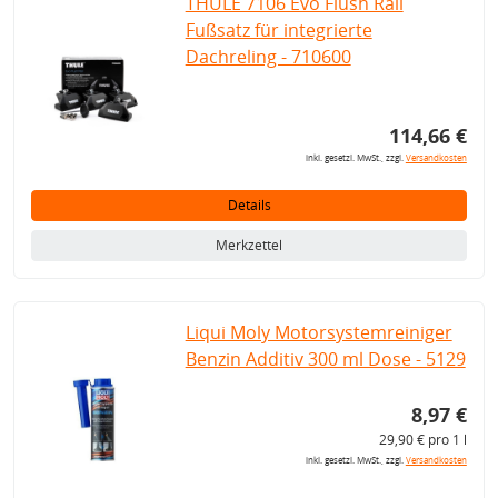
THULE 7106 Evo Flush Rail
Fußsatz für integrierte
Dachreling - 710600
114,66 €
inkl. gesetzl. MwSt., zzgl.
Versandkosten
Details
Merkzettel
Liqui Moly Motorsystemreiniger
Benzin Additiv 300 ml Dose - 5129
8,97 €
29,90 € pro 1 l
inkl. gesetzl. MwSt., zzgl.
Versandkosten