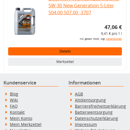
5W-30 New Generation 5-Liter
504.00 507.00 -3707
47,06 €
9,41 € pro 1 l
inkl. gesetzl. MwSt., zzgl.
Versandkosten
Details
Merkzettel
Kundenservice
Informationen
Blog
AGB
Wiki
Altölentsorgung
FAQ
Barrierefreiheitserklärung
Kontakt
Batterieentsorgung
Mein Konto
Datenschutzerklärung
Mein Merkzettel
Impressum