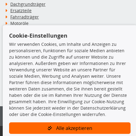
Dachgrundträger
Ersatzteile
Fahrradträger
Motoröle
Pflege- & Wartungsmittel
Cookie-Einstellungen
Schneeketten
Wir verwenden Cookies, um Inhalte und Anzeigen zu
personalisieren, Funktionen für soziale Medien anbieten
TecDoc Inside
zu können und die Zugriffe auf unserer Website zu
analysieren. Außerdem geben wir Informationen zu Ihrer
Verwendung unserer Website an unsere Partner für
soziale Medien, Werbung und Analysen weiter. Unsere
Partner führen diese Informationen möglicherweise mit
Die hier angezeigten Daten insbesondere die gesamte Datenbank dürfen
weiteren Daten zusammen, die Sie ihnen bereit gestellt
nicht kopiert werden.
haben oder die sie im Rahmen Ihrer Nutzung der Dienste
gesammelt haben. Ihre Einwilligung zur Cookie-Nutzung
Es ist zu unterlassen, die Daten oder die gesamte Datenbank ohne
können Sie jederzeit wieder in der Datenschutzerklärung
vorherige Zustimmung von TecDoc zu vervielfältigen, zu verbreiten
oder über die Cookie-Einstellungen widerrufen.
und/oder diese Handlungen durch Dritte ausführen zu lassen. Ein
Zuwiderhandeln stellt eine Urheberrechtsverletzung dar und wird verfolgt.
Alle akzeptieren
Bitte prüfen Sie, ob das über unseren Onlineshop identifizierte Ersatzteil
auch tatsächlich dem gesuchten Ersatzteil entspricht.