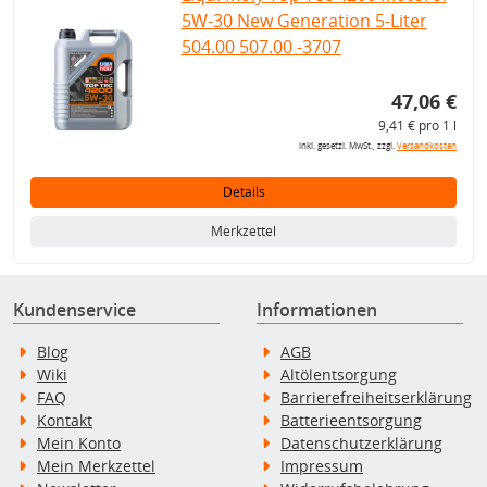
5W-30 New Generation 5-Liter
504.00 507.00 -3707
47,06 €
9,41 € pro 1 l
inkl. gesetzl. MwSt., zzgl.
Versandkosten
Details
Merkzettel
Kundenservice
Informationen
Blog
AGB
Wiki
Altölentsorgung
FAQ
Barrierefreiheitserklärung
Kontakt
Batterieentsorgung
Mein Konto
Datenschutzerklärung
Mein Merkzettel
Impressum