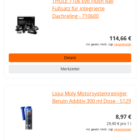
THULE 7106 Evo Flush Rail
Fußsatz für integrierte
Dachreling - 710600
114,66 €
inkl. gesetzl. MwSt., zzgl.
Versandkosten
Details
Merkzettel
Liqui Moly Motorsystemreiniger
Benzin Additiv 300 ml Dose - 5129
8,97 €
29,90 € pro 1 l
inkl. gesetzl. MwSt., zzgl.
Versandkosten