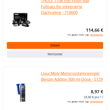
THULE 7106 Evo Flush Rail
Fußsatz für integrierte
Dachreling - 710600
114,66 €
inkl. gesetzl. MwSt., zzgl.
Versandkosten
Details
Merkzettel
Liqui Moly Motorsystemreiniger
Benzin Additiv 300 ml Dose - 5129
8,97 €
29,90 € pro 1 l
inkl. gesetzl. MwSt., zzgl.
Versandkosten