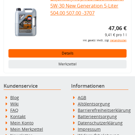
5W-30 New Generation 5-Liter
504.00 507.00 -3707
47,06 €
9,41 € pro 1 l
inkl. gesetzl. MwSt., zzgl.
Versandkosten
Details
Merkzettel
Kundenservice
Informationen
Blog
AGB
Wiki
Altölentsorgung
FAQ
Barrierefreiheitserklärung
Kontakt
Batterieentsorgung
Mein Konto
Datenschutzerklärung
Mein Merkzettel
Impressum