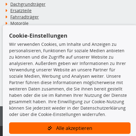
Dachgrundträger
Ersatzteile
Fahrradträger
Motoröle
Pflege- & Wartungsmittel
Cookie-Einstellungen
Schneeketten
Wir verwenden Cookies, um Inhalte und Anzeigen zu
personalisieren, Funktionen für soziale Medien anbieten
TecDoc Inside
zu können und die Zugriffe auf unserer Website zu
analysieren. Außerdem geben wir Informationen zu Ihrer
Verwendung unserer Website an unsere Partner für
soziale Medien, Werbung und Analysen weiter. Unsere
Partner führen diese Informationen möglicherweise mit
Die hier angezeigten Daten insbesondere die gesamte Datenbank dürfen
weiteren Daten zusammen, die Sie ihnen bereit gestellt
nicht kopiert werden.
haben oder die sie im Rahmen Ihrer Nutzung der Dienste
gesammelt haben. Ihre Einwilligung zur Cookie-Nutzung
Es ist zu unterlassen, die Daten oder die gesamte Datenbank ohne
können Sie jederzeit wieder in der Datenschutzerklärung
vorherige Zustimmung von TecDoc zu vervielfältigen, zu verbreiten
oder über die Cookie-Einstellungen widerrufen.
und/oder diese Handlungen durch Dritte ausführen zu lassen. Ein
Zuwiderhandeln stellt eine Urheberrechtsverletzung dar und wird verfolgt.
Alle akzeptieren
Bitte prüfen Sie, ob das über unseren Onlineshop identifizierte Ersatzteil
auch tatsächlich dem gesuchten Ersatzteil entspricht.