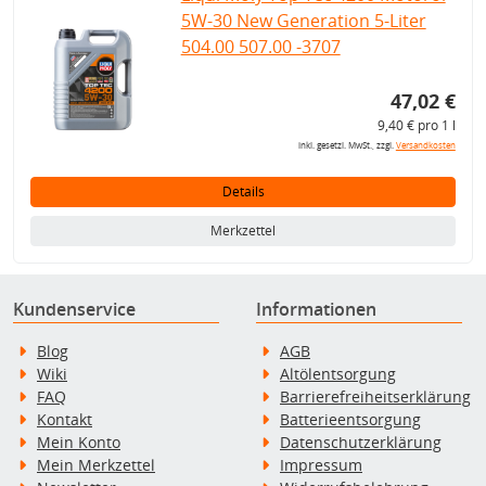
5W-30 New Generation 5-Liter
504.00 507.00 -3707
47,02 €
9,40 € pro 1 l
inkl. gesetzl. MwSt., zzgl.
Versandkosten
Details
Merkzettel
Kundenservice
Informationen
Blog
AGB
Wiki
Altölentsorgung
FAQ
Barrierefreiheitserklärung
Kontakt
Batterieentsorgung
Mein Konto
Datenschutzerklärung
Mein Merkzettel
Impressum