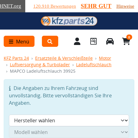
SEHR GUT
HNET
.org
120.910 Bewertungen
Hinweise
0
Menü
KFZ Parts 24
Ersatzteile & Verschleißteile
Motor
Luftversorgung & Turbolader
Ladeluftschlauch
MAPCO Ladeluftschlauch 39925
Die Angaben zu Ihrem Fahrzeug sind
unvollständig. Bitte vervollständigen Sie Ihre
Angaben.