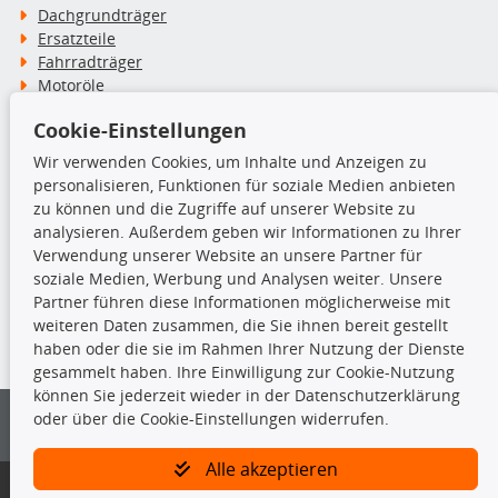
Dachgrundträger
Ersatzteile
Fahrradträger
Motoröle
Pflege- & Wartungsmittel
Cookie-Einstellungen
Schneeketten
Wir verwenden Cookies, um Inhalte und Anzeigen zu
personalisieren, Funktionen für soziale Medien anbieten
TecDoc Inside
zu können und die Zugriffe auf unserer Website zu
analysieren. Außerdem geben wir Informationen zu Ihrer
Verwendung unserer Website an unsere Partner für
soziale Medien, Werbung und Analysen weiter. Unsere
Partner führen diese Informationen möglicherweise mit
Die hier angezeigten Daten insbesondere die gesamte Datenbank dürfen
weiteren Daten zusammen, die Sie ihnen bereit gestellt
nicht kopiert werden.
haben oder die sie im Rahmen Ihrer Nutzung der Dienste
gesammelt haben. Ihre Einwilligung zur Cookie-Nutzung
Es ist zu unterlassen, die Daten oder die gesamte Datenbank ohne
können Sie jederzeit wieder in der Datenschutzerklärung
vorherige Zustimmung von TecDoc zu vervielfältigen, zu verbreiten
oder über die Cookie-Einstellungen widerrufen.
und/oder diese Handlungen durch Dritte ausführen zu lassen. Ein
Zuwiderhandeln stellt eine Urheberrechtsverletzung dar und wird verfolgt.
Alle akzeptieren
Bitte prüfen Sie, ob das über unseren Onlineshop identifizierte Ersatzteil
auch tatsächlich dem gesuchten Ersatzteil entspricht.