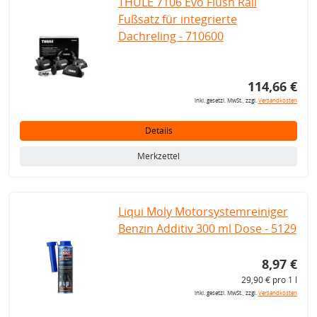
THULE 7106 Evo Flush Rail
Fußsatz für integrierte
Dachreling - 710600
114,66 €
inkl. gesetzl. MwSt., zzgl.
Versandkosten
Details
Merkzettel
Liqui Moly Motorsystemreiniger
Benzin Additiv 300 ml Dose - 5129
8,97 €
29,90 € pro 1 l
inkl. gesetzl. MwSt., zzgl.
Versandkosten