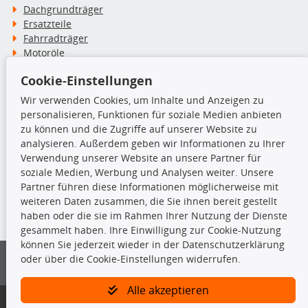
Dachgrundträger
Ersatzteile
Fahrradträger
Motoröle
Pflege- & Wartungsmittel
Cookie-Einstellungen
Schneeketten
Wir verwenden Cookies, um Inhalte und Anzeigen zu
personalisieren, Funktionen für soziale Medien anbieten
TecDoc Inside
zu können und die Zugriffe auf unserer Website zu
analysieren. Außerdem geben wir Informationen zu Ihrer
Verwendung unserer Website an unsere Partner für
soziale Medien, Werbung und Analysen weiter. Unsere
Partner führen diese Informationen möglicherweise mit
Die hier angezeigten Daten insbesondere die gesamte Datenbank dürfen
weiteren Daten zusammen, die Sie ihnen bereit gestellt
nicht kopiert werden.
haben oder die sie im Rahmen Ihrer Nutzung der Dienste
gesammelt haben. Ihre Einwilligung zur Cookie-Nutzung
Es ist zu unterlassen, die Daten oder die gesamte Datenbank ohne
können Sie jederzeit wieder in der Datenschutzerklärung
vorherige Zustimmung von TecDoc zu vervielfältigen, zu verbreiten
oder über die Cookie-Einstellungen widerrufen.
und/oder diese Handlungen durch Dritte ausführen zu lassen. Ein
Zuwiderhandeln stellt eine Urheberrechtsverletzung dar und wird verfolgt.
Alle akzeptieren
Bitte prüfen Sie, ob das über unseren Onlineshop identifizierte Ersatzteil
auch tatsächlich dem gesuchten Ersatzteil entspricht.