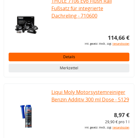
THULE 7106 Evo Flush Rail
Fußsatz für integrierte
Dachreling - 710600
114,66 €
inkl. gesetzl. MwSt., zzgl.
Versandkosten
Details
Merkzettel
Liqui Moly Motorsystemreiniger
Benzin Additiv 300 ml Dose - 5129
8,97 €
29,90 € pro 1 l
inkl. gesetzl. MwSt., zzgl.
Versandkosten