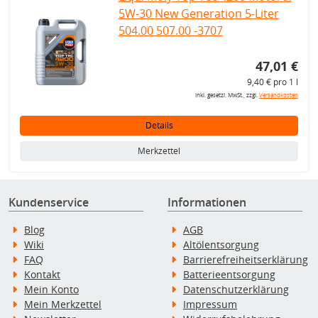
5W-30 New Generation 5-Liter
504.00 507.00 -3707
47,01 €
9,40 € pro 1 l
inkl. gesetzl. MwSt., zzgl.
Versandkosten
Details
Merkzettel
Kundenservice
Informationen
Blog
AGB
Wiki
Altölentsorgung
FAQ
Barrierefreiheitserklärung
Kontakt
Batterieentsorgung
Mein Konto
Datenschutzerklärung
Mein Merkzettel
Impressum