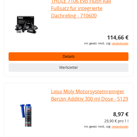
THULE 7106 Evo Flush Rail
Fußsatz für integrierte
Dachreling - 710600
114,66 €
inkl. gesetzl. MwSt., zzgl.
Versandkosten
Details
Merkzettel
Liqui Moly Motorsystemreiniger
Benzin Additiv 300 ml Dose - 5129
8,97 €
29,90 € pro 1 l
inkl. gesetzl. MwSt., zzgl.
Versandkosten