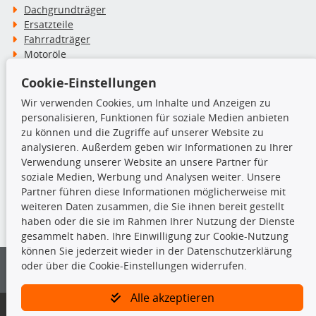
Dachgrundträger
Ersatzteile
Fahrradträger
Motoröle
Pflege- & Wartungsmittel
Cookie-Einstellungen
Schneeketten
Wir verwenden Cookies, um Inhalte und Anzeigen zu
personalisieren, Funktionen für soziale Medien anbieten
TecDoc Inside
zu können und die Zugriffe auf unserer Website zu
analysieren. Außerdem geben wir Informationen zu Ihrer
Verwendung unserer Website an unsere Partner für
soziale Medien, Werbung und Analysen weiter. Unsere
Partner führen diese Informationen möglicherweise mit
Die hier angezeigten Daten insbesondere die gesamte Datenbank dürfen
weiteren Daten zusammen, die Sie ihnen bereit gestellt
nicht kopiert werden.
haben oder die sie im Rahmen Ihrer Nutzung der Dienste
gesammelt haben. Ihre Einwilligung zur Cookie-Nutzung
Es ist zu unterlassen, die Daten oder die gesamte Datenbank ohne
können Sie jederzeit wieder in der Datenschutzerklärung
vorherige Zustimmung von TecDoc zu vervielfältigen, zu verbreiten
oder über die Cookie-Einstellungen widerrufen.
und/oder diese Handlungen durch Dritte ausführen zu lassen. Ein
Zuwiderhandeln stellt eine Urheberrechtsverletzung dar und wird verfolgt.
Alle akzeptieren
Bitte prüfen Sie, ob das über unseren Onlineshop identifizierte Ersatzteil
auch tatsächlich dem gesuchten Ersatzteil entspricht.