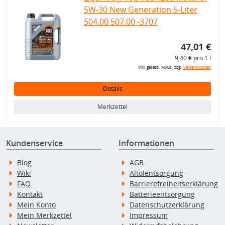
5W-30 New Generation 5-Liter
504.00 507.00 -3707
47,01 €
9,40 € pro 1 l
inkl. gesetzl. MwSt., zzgl.
Versandkosten
Details
Merkzettel
Kundenservice
Informationen
Blog
AGB
Wiki
Altölentsorgung
FAQ
Barrierefreiheitserklärung
Kontakt
Batterieentsorgung
Mein Konto
Datenschutzerklärung
Mein Merkzettel
Impressum