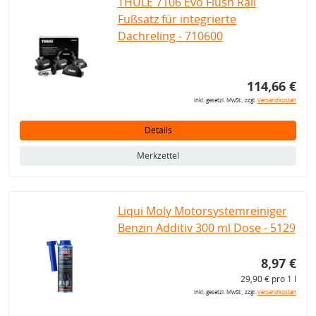
THULE 7106 Evo Flush Rail
Fußsatz für integrierte
Dachreling - 710600
114,66 €
inkl. gesetzl. MwSt., zzgl.
Versandkosten
Details
Merkzettel
Liqui Moly Motorsystemreiniger
Benzin Additiv 300 ml Dose - 5129
8,97 €
29,90 € pro 1 l
inkl. gesetzl. MwSt., zzgl.
Versandkosten