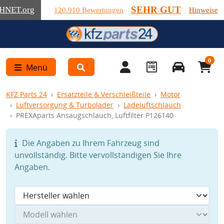
SEHR GUT
HNET
.org
120.910 Bewertungen
Hinweise
0
Menü
KFZ Parts 24
Ersatzteile & Verschleißteile
Motor
Luftversorgung & Turbolader
Ladeluftschlauch
PREXAparts Ansaugschlauch, Luftfilter P126140
Die Angaben zu Ihrem Fahrzeug sind
unvollständig. Bitte vervollständigen Sie Ihre
Angaben.