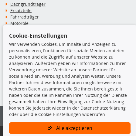
Dachgrundträger
Ersatzteile
Fahrradträger
Motoröle
Pflege- & Wartungsmittel
Cookie-Einstellungen
Schneeketten
Wir verwenden Cookies, um Inhalte und Anzeigen zu
personalisieren, Funktionen für soziale Medien anbieten
TecDoc Inside
zu können und die Zugriffe auf unserer Website zu
analysieren. Außerdem geben wir Informationen zu Ihrer
Verwendung unserer Website an unsere Partner für
soziale Medien, Werbung und Analysen weiter. Unsere
Partner führen diese Informationen möglicherweise mit
Die hier angezeigten Daten insbesondere die gesamte Datenbank dürfen
weiteren Daten zusammen, die Sie ihnen bereit gestellt
nicht kopiert werden.
haben oder die sie im Rahmen Ihrer Nutzung der Dienste
gesammelt haben. Ihre Einwilligung zur Cookie-Nutzung
Es ist zu unterlassen, die Daten oder die gesamte Datenbank ohne
können Sie jederzeit wieder in der Datenschutzerklärung
vorherige Zustimmung von TecDoc zu vervielfältigen, zu verbreiten
oder über die Cookie-Einstellungen widerrufen.
und/oder diese Handlungen durch Dritte ausführen zu lassen. Ein
Zuwiderhandeln stellt eine Urheberrechtsverletzung dar und wird verfolgt.
Alle akzeptieren
Bitte prüfen Sie, ob das über unseren Onlineshop identifizierte Ersatzteil
auch tatsächlich dem gesuchten Ersatzteil entspricht.