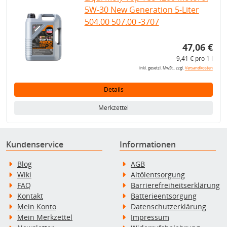
5W-30 New Generation 5-Liter
504.00 507.00 -3707
47,06 €
9,41 € pro 1 l
inkl. gesetzl. MwSt., zzgl.
Versandkosten
Details
Merkzettel
Kundenservice
Informationen
Blog
AGB
Wiki
Altölentsorgung
FAQ
Barrierefreiheitserklärung
Kontakt
Batterieentsorgung
Mein Konto
Datenschutzerklärung
Mein Merkzettel
Impressum