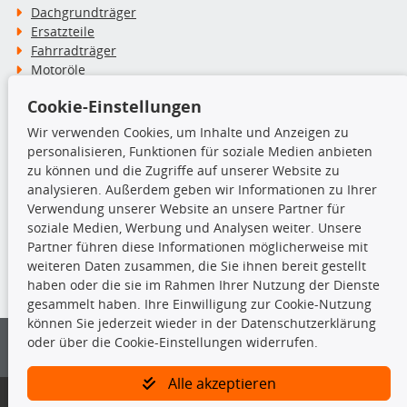
Dachgrundträger
Ersatzteile
Fahrradträger
Motoröle
Pflege- & Wartungsmittel
Cookie-Einstellungen
Schneeketten
Wir verwenden Cookies, um Inhalte und Anzeigen zu
personalisieren, Funktionen für soziale Medien anbieten
TecDoc Inside
zu können und die Zugriffe auf unserer Website zu
analysieren. Außerdem geben wir Informationen zu Ihrer
Verwendung unserer Website an unsere Partner für
soziale Medien, Werbung und Analysen weiter. Unsere
Partner führen diese Informationen möglicherweise mit
Die hier angezeigten Daten insbesondere die gesamte Datenbank dürfen
weiteren Daten zusammen, die Sie ihnen bereit gestellt
nicht kopiert werden.
haben oder die sie im Rahmen Ihrer Nutzung der Dienste
gesammelt haben. Ihre Einwilligung zur Cookie-Nutzung
Es ist zu unterlassen, die Daten oder die gesamte Datenbank ohne
können Sie jederzeit wieder in der Datenschutzerklärung
vorherige Zustimmung von TecDoc zu vervielfältigen, zu verbreiten
oder über die Cookie-Einstellungen widerrufen.
und/oder diese Handlungen durch Dritte ausführen zu lassen. Ein
Zuwiderhandeln stellt eine Urheberrechtsverletzung dar und wird verfolgt.
Alle akzeptieren
Bitte prüfen Sie, ob das über unseren Onlineshop identifizierte Ersatzteil
auch tatsächlich dem gesuchten Ersatzteil entspricht.