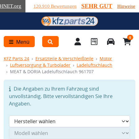
SEHR GUT
HNET
.org
120.910 Bewertungen
Hinweise
0
Menü
KFZ Parts 24
Ersatzteile & Verschleißteile
Motor
Luftversorgung & Turbolader
Ladeluftschlauch
MEAT & DORIA Ladeluftschlauch 961707
Die Angaben zu Ihrem Fahrzeug sind
unvollständig. Bitte vervollständigen Sie Ihre
Angaben.