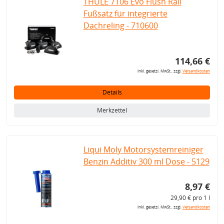
THULE 7106 Evo Flush Rail
Fußsatz für integrierte
Dachreling - 710600
114,66 €
inkl. gesetzl. MwSt., zzgl.
Versandkosten
Details
Merkzettel
Liqui Moly Motorsystemreiniger
Benzin Additiv 300 ml Dose - 5129
8,97 €
29,90 € pro 1 l
inkl. gesetzl. MwSt., zzgl.
Versandkosten