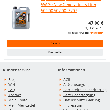
5W-30 New Generation 5-Liter
504.00 507.00 -3707
47,06 €
9,41 € pro 1 l
inkl. gesetzl. MwSt., zzgl.
Versandkosten
Details
Merkzettel
Kundenservice
Informationen
Blog
AGB
Wiki
Altölentsorgung
FAQ
Barrierefreiheitserklärung
Kontakt
Batterieentsorgung
Mein Konto
Datenschutzerklärung
Mein Merkzettel
Impressum