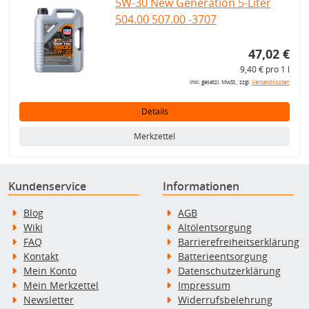
5W-30 New Generation 5-Liter
504.00 507.00 -3707
47,02 €
9,40 € pro 1 l
inkl. gesetzl. MwSt., zzgl.
Versandkosten
Details
Merkzettel
Kundenservice
Informationen
Blog
AGB
Wiki
Altölentsorgung
FAQ
Barrierefreiheitserklärung
Kontakt
Batterieentsorgung
Mein Konto
Datenschutzerklärung
Mein Merkzettel
Impressum
Newsletter
Widerrufsbelehrung