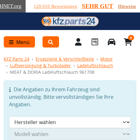
SEHR GUT
HNET
.org
120.910 Bewertungen
Hinweise
0
Menü
KFZ Parts 24
Ersatzteile & Verschleißteile
Motor
Luftversorgung & Turbolader
Ladeluftschlauch
MEAT & DORIA Ladeluftschlauch 961708
Die Angaben zu Ihrem Fahrzeug sind
unvollständig. Bitte vervollständigen Sie Ihre
Angaben.