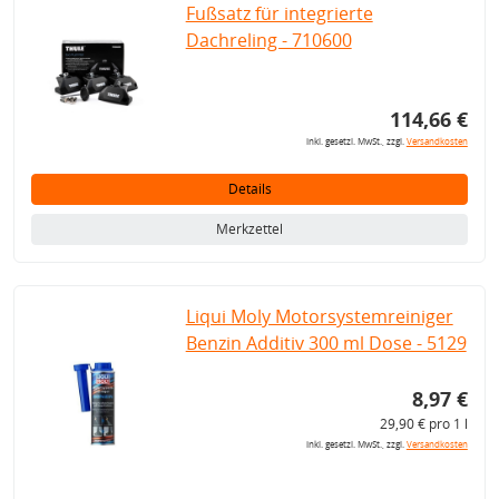
Fußsatz für integrierte
Dachreling - 710600
114,66 €
inkl. gesetzl. MwSt., zzgl.
Versandkosten
Details
Merkzettel
Liqui Moly Motorsystemreiniger
Benzin Additiv 300 ml Dose - 5129
8,97 €
29,90 € pro 1 l
inkl. gesetzl. MwSt., zzgl.
Versandkosten