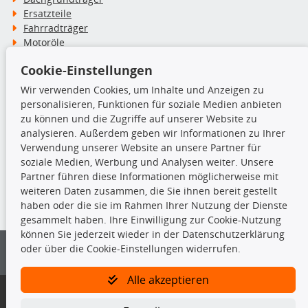
Ersatzteile
Fahrradträger
Motoröle
Pflege- & Wartungsmittel
Cookie-Einstellungen
Schneeketten
Wir verwenden Cookies, um Inhalte und Anzeigen zu
personalisieren, Funktionen für soziale Medien anbieten
TecDoc Inside
zu können und die Zugriffe auf unserer Website zu
analysieren. Außerdem geben wir Informationen zu Ihrer
Verwendung unserer Website an unsere Partner für
soziale Medien, Werbung und Analysen weiter. Unsere
Partner führen diese Informationen möglicherweise mit
Die hier angezeigten Daten insbesondere die gesamte Datenbank dürfen
weiteren Daten zusammen, die Sie ihnen bereit gestellt
nicht kopiert werden.
haben oder die sie im Rahmen Ihrer Nutzung der Dienste
gesammelt haben. Ihre Einwilligung zur Cookie-Nutzung
Es ist zu unterlassen, die Daten oder die gesamte Datenbank ohne
können Sie jederzeit wieder in der Datenschutzerklärung
vorherige Zustimmung von TecDoc zu vervielfältigen, zu verbreiten
oder über die Cookie-Einstellungen widerrufen.
und/oder diese Handlungen durch Dritte ausführen zu lassen. Ein
Zuwiderhandeln stellt eine Urheberrechtsverletzung dar und wird verfolgt.
Alle akzeptieren
Bitte prüfen Sie, ob das über unseren Onlineshop identifizierte Ersatzteil
auch tatsächlich dem gesuchten Ersatzteil entspricht.