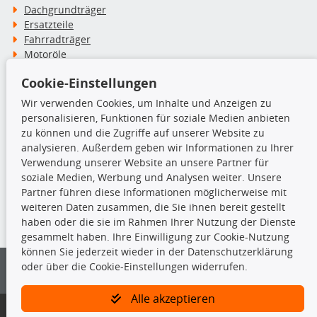
Dachgrundträger
Ersatzteile
Fahrradträger
Motoröle
Pflege- & Wartungsmittel
Cookie-Einstellungen
Schneeketten
Wir verwenden Cookies, um Inhalte und Anzeigen zu
personalisieren, Funktionen für soziale Medien anbieten
TecDoc Inside
zu können und die Zugriffe auf unserer Website zu
analysieren. Außerdem geben wir Informationen zu Ihrer
Verwendung unserer Website an unsere Partner für
soziale Medien, Werbung und Analysen weiter. Unsere
Partner führen diese Informationen möglicherweise mit
Die hier angezeigten Daten insbesondere die gesamte Datenbank dürfen
weiteren Daten zusammen, die Sie ihnen bereit gestellt
nicht kopiert werden.
haben oder die sie im Rahmen Ihrer Nutzung der Dienste
gesammelt haben. Ihre Einwilligung zur Cookie-Nutzung
Es ist zu unterlassen, die Daten oder die gesamte Datenbank ohne
können Sie jederzeit wieder in der Datenschutzerklärung
vorherige Zustimmung von TecDoc zu vervielfältigen, zu verbreiten
oder über die Cookie-Einstellungen widerrufen.
und/oder diese Handlungen durch Dritte ausführen zu lassen. Ein
Zuwiderhandeln stellt eine Urheberrechtsverletzung dar und wird verfolgt.
Alle akzeptieren
Bitte prüfen Sie, ob das über unseren Onlineshop identifizierte Ersatzteil
auch tatsächlich dem gesuchten Ersatzteil entspricht.