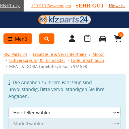
SEHR GUT
HNET
.org
120.910 Bewertungen
Hinweise
0
Menü
KFZ Parts 24
Ersatzteile & Verschleißteile
Motor
Luftversorgung & Turbolader
Ladeluftschlauch
MEAT & DORIA Ladeluftschlauch 961598
Die Angaben zu Ihrem Fahrzeug sind
unvollständig. Bitte vervollständigen Sie Ihre
Angaben.