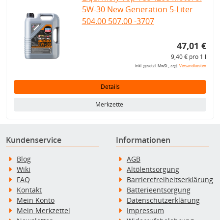
5W-30 New Generation 5-Liter
504.00 507.00 -3707
47,01 €
9,40 € pro 1 l
inkl. gesetzl. MwSt., zzgl.
Versandkosten
Details
Merkzettel
Kundenservice
Informationen
Blog
AGB
Wiki
Altölentsorgung
FAQ
Barrierefreiheitserklärung
Kontakt
Batterieentsorgung
Mein Konto
Datenschutzerklärung
Mein Merkzettel
Impressum