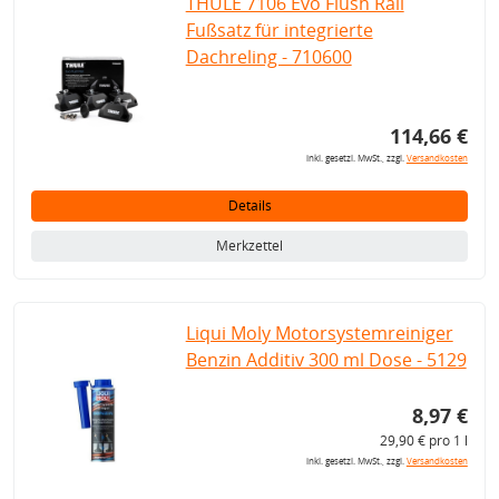
THULE 7106 Evo Flush Rail
Fußsatz für integrierte
Dachreling - 710600
114,66 €
inkl. gesetzl. MwSt., zzgl.
Versandkosten
Details
Merkzettel
Liqui Moly Motorsystemreiniger
Benzin Additiv 300 ml Dose - 5129
8,97 €
29,90 € pro 1 l
inkl. gesetzl. MwSt., zzgl.
Versandkosten