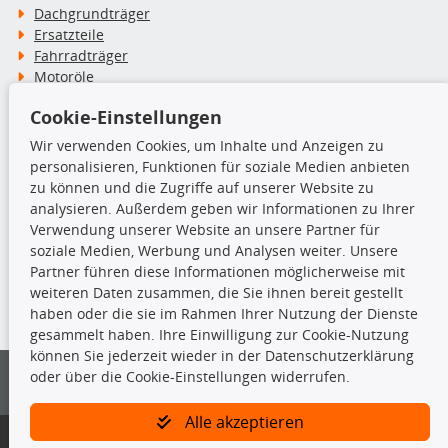
Dachgrundträger
Ersatzteile
Fahrradträger
Motoröle
Pflege- & Wartungsmittel
Cookie-Einstellungen
Schneeketten
Wir verwenden Cookies, um Inhalte und Anzeigen zu
personalisieren, Funktionen für soziale Medien anbieten
TecDoc Inside
zu können und die Zugriffe auf unserer Website zu
analysieren. Außerdem geben wir Informationen zu Ihrer
Verwendung unserer Website an unsere Partner für
soziale Medien, Werbung und Analysen weiter. Unsere
Partner führen diese Informationen möglicherweise mit
Die hier angezeigten Daten insbesondere die gesamte Datenbank dürfen
weiteren Daten zusammen, die Sie ihnen bereit gestellt
nicht kopiert werden.
haben oder die sie im Rahmen Ihrer Nutzung der Dienste
gesammelt haben. Ihre Einwilligung zur Cookie-Nutzung
Es ist zu unterlassen, die Daten oder die gesamte Datenbank ohne
können Sie jederzeit wieder in der Datenschutzerklärung
vorherige Zustimmung von TecDoc zu vervielfältigen, zu verbreiten
oder über die Cookie-Einstellungen widerrufen.
und/oder diese Handlungen durch Dritte ausführen zu lassen. Ein
Zuwiderhandeln stellt eine Urheberrechtsverletzung dar und wird verfolgt.
Alle akzeptieren
Bitte prüfen Sie, ob das über unseren Onlineshop identifizierte Ersatzteil
auch tatsächlich dem gesuchten Ersatzteil entspricht.