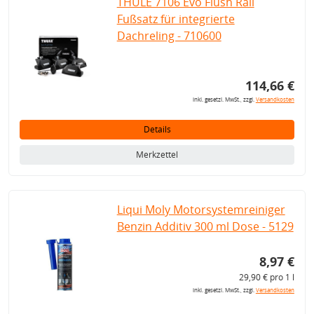
THULE 7106 Evo Flush Rail
Fußsatz für integrierte
Dachreling - 710600
114,66 €
inkl. gesetzl. MwSt., zzgl.
Versandkosten
Details
Merkzettel
Liqui Moly Motorsystemreiniger
Benzin Additiv 300 ml Dose - 5129
8,97 €
29,90 € pro 1 l
inkl. gesetzl. MwSt., zzgl.
Versandkosten