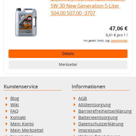
5W-30 New Generation 5-Liter
504.00 507.00 -3707
47,06 €
9,41 € pro 1 l
inkl. gesetzl. MwSt., zzgl.
Versandkosten
Details
Merkzettel
Kundenservice
Informationen
Blog
AGB
Wiki
Altölentsorgung
FAQ
Barrierefreiheitserklärung
Kontakt
Batterieentsorgung
Mein Konto
Datenschutzerklärung
Mein Merkzettel
Impressum