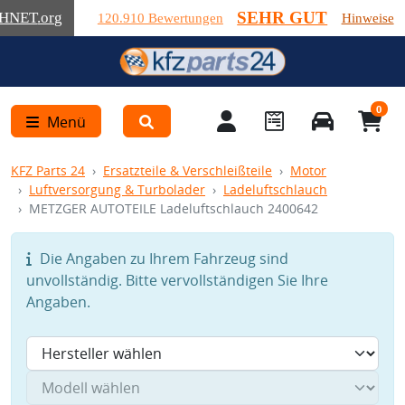
SEHR GUT
HNET
.org
120.910 Bewertungen
Hinweise
0
Menü
KFZ Parts 24
Ersatzteile & Verschleißteile
Motor
Luftversorgung & Turbolader
Ladeluftschlauch
METZGER AUTOTEILE Ladeluftschlauch 2400642
Die Angaben zu Ihrem Fahrzeug sind
unvollständig. Bitte vervollständigen Sie Ihre
Angaben.