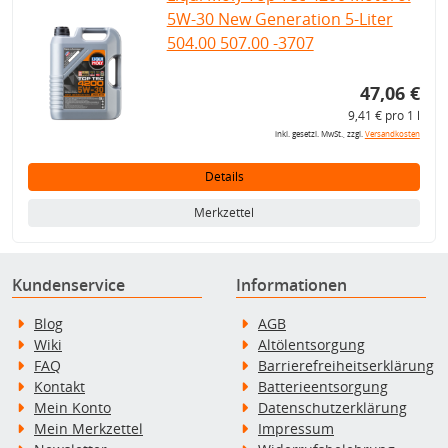
5W-30 New Generation 5-Liter
504.00 507.00 -3707
47,06 €
9,41 € pro 1 l
inkl. gesetzl. MwSt., zzgl.
Versandkosten
Details
Merkzettel
Kundenservice
Informationen
Blog
AGB
Wiki
Altölentsorgung
FAQ
Barrierefreiheitserklärung
Kontakt
Batterieentsorgung
Mein Konto
Datenschutzerklärung
Mein Merkzettel
Impressum