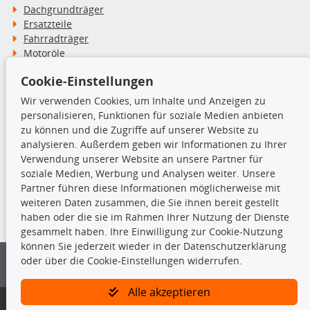
Dachgrundträger
Ersatzteile
Fahrradträger
Motoröle
Pflege- & Wartungsmittel
Cookie-Einstellungen
Schneeketten
Wir verwenden Cookies, um Inhalte und Anzeigen zu
personalisieren, Funktionen für soziale Medien anbieten
TecDoc Inside
zu können und die Zugriffe auf unserer Website zu
analysieren. Außerdem geben wir Informationen zu Ihrer
Verwendung unserer Website an unsere Partner für
soziale Medien, Werbung und Analysen weiter. Unsere
Partner führen diese Informationen möglicherweise mit
Die hier angezeigten Daten insbesondere die gesamte Datenbank dürfen
weiteren Daten zusammen, die Sie ihnen bereit gestellt
nicht kopiert werden.
haben oder die sie im Rahmen Ihrer Nutzung der Dienste
gesammelt haben. Ihre Einwilligung zur Cookie-Nutzung
Es ist zu unterlassen, die Daten oder die gesamte Datenbank ohne
können Sie jederzeit wieder in der Datenschutzerklärung
vorherige Zustimmung von TecDoc zu vervielfältigen, zu verbreiten
oder über die Cookie-Einstellungen widerrufen.
und/oder diese Handlungen durch Dritte ausführen zu lassen. Ein
Zuwiderhandeln stellt eine Urheberrechtsverletzung dar und wird verfolgt.
Alle akzeptieren
Bitte prüfen Sie, ob das über unseren Onlineshop identifizierte Ersatzteil
auch tatsächlich dem gesuchten Ersatzteil entspricht.