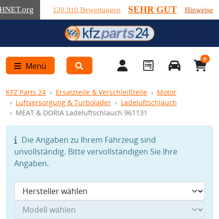
SEHR GUT
HNET
.org
120.910 Bewertungen
Hinweise
0
Menü
KFZ Parts 24
Ersatzteile & Verschleißteile
Motor
Luftversorgung & Turbolader
Ladeluftschlauch
MEAT & DORIA Ladeluftschlauch 961131
Die Angaben zu Ihrem Fahrzeug sind
unvollständig. Bitte vervollständigen Sie Ihre
Angaben.