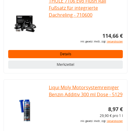
THULE 7106 Evo Flush Rail
Fußsatz für integrierte
Dachreling - 710600
114,66 €
inkl. gesetzl. MwSt., zzgl.
Versandkosten
Details
Merkzettel
Liqui Moly Motorsystemreiniger
Benzin Additiv 300 ml Dose - 5129
8,97 €
29,90 € pro 1 l
inkl. gesetzl. MwSt., zzgl.
Versandkosten