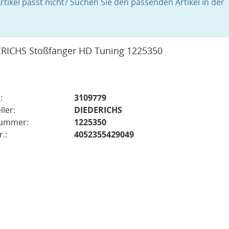
rtikel passt nicht? Suchen Sie den passenden Artikel in der
RICHS Stoßfänger HD Tuning 1225350
:
3109779
ller:
DIEDERICHS
nummer:
1225350
.:
4052355429049