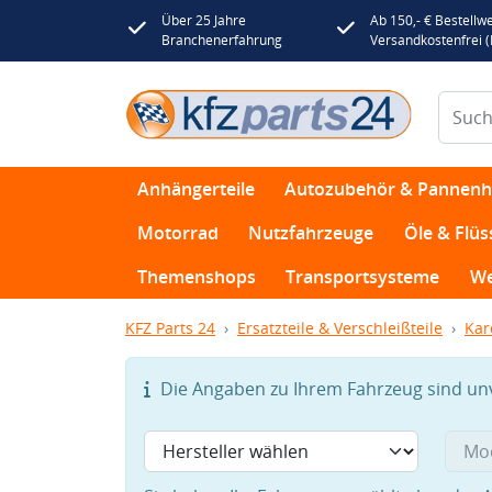
Über 25 Jahre
Ab 150,- € Bestellwe
Branchenerfahrung
Versandkostenfrei 
Anhängerteile
Autozubehör & Pannenhi
Motorrad
Nutzfahrzeuge
Öle & Flüs
Themenshops
Transportsysteme
We
KFZ Parts 24
Ersatzteile & Verschleißteile
Kar
Die Angaben zu Ihrem Fahrzeug sind unvo