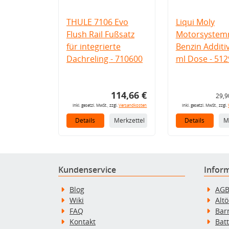
THULE 7106 Evo
Liqui Moly
Flush Rail Fußsatz
Motorsystemr
für integrierte
Benzin Additi
Dachreling - 710600
ml Dose - 512
114,66 €
29,9
inkl. gesetzl. MwSt., zzgl.
Versandkosten
inkl. gesetzl. MwSt., zzgl.
Details
Merkzettel
Details
M
Kundenservice
Infor
Blog
AG
Wiki
Alt
FAQ
Bar
Kontakt
Bat