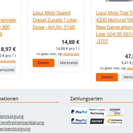
Liqui Moly Speed
Liqui Moly Top T
einiger
Diesel Zusatz 1 Liter
4200 Motoröl 5
v 300
Dose - Art.Nr. 5160
New Generation 
9
Liter 504.00 507
-3707
14,88 €
8,97 €
14,88 € pro 1 l
inkl. gesetzl. MwSt., zzgl.
Versandkosten
47,
0 € pro 1 l
Versandkosten
Details
Merkzettel
9,41 € 
inkl. gesetzl. MwSt., zzgl.
Versa
erkzettel
Details
Merkz
mationen
Zahlungsarten
B
ölentsorgung
rierefreiheitserklärung
terieentsorgung