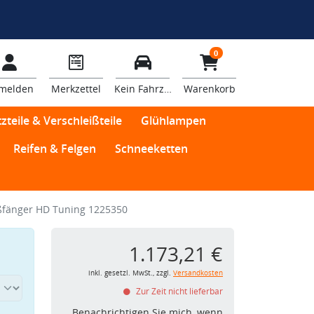
0
melden
Merkzettel
Kein Fahrzeug
Warenkorb
zteile & Verschleißteile
Glühlampen
Reifen & Felgen
Schneeketten
ßfänger HD Tuning 1225350
1.173,21 €
inkl. gesetzl. MwSt., zzgl.
Versandkosten
Zur Zeit nicht lieferbar
Benachrichtigen Sie mich, wenn