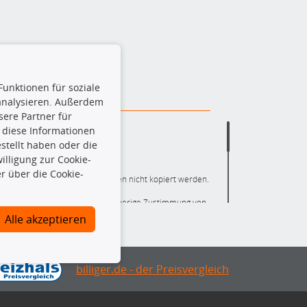
Funktionen für soziale
 analysieren. Außerdem
ere Partner für
 diese Informationen
stellt haben oder die
lligung zur Cookie-
r über die Cookie-
ere die gesamte Datenbank dürfen nicht kopiert werden.
r die gesamte Datenbank ohne vorherige Zustimmung von
ten und/oder diese Handlungen durch Dritte ausführen zu
Alle akzeptieren
 Urheberrechtsverletzung dar und wird verfolgt.
nlineshop identifizierte Ersatzteil auch tatsächlich dem
mationen notwendig, um sicherzustellen, dass das
chte Kraftfahrzeug passt.