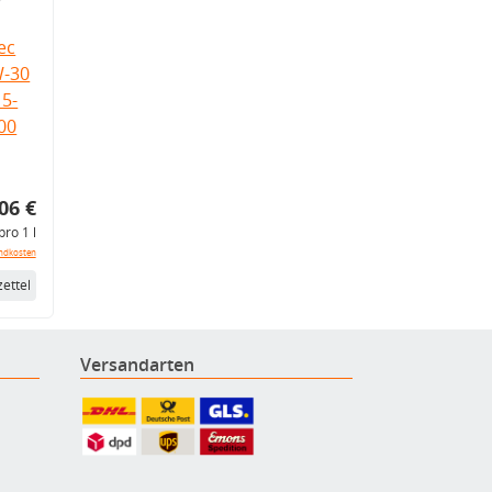
ec
W-30
5-
.00
06 €
pro 1 l
ndkosten
ettel
Versandarten