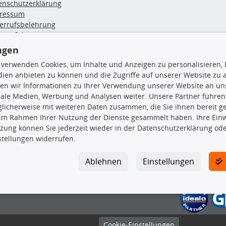
enschutzerklärung
ressum
errufsbelehrung
erruf des Vertrags
lung & Versand
ngen
 verwenden Cookies, um Inhalte und Anzeigen zu personalisieren, 
rodukte
TecDoc Inside
ien anbieten zu können und die Zugriffe auf unserer Website zu
en wir Informationen zu Ihrer Verwendung unserer Website an uns
hboxen
iale Medien, Werbung und Analysen weiter. Unsere Partner führen
hgrundträger
licherweise mit weiteren Daten zusammen, die Sie ihnen bereit ge
tzteile
 im Rahmen Ihrer Nutzung der Dienste gesammelt haben. Ihre Einwi
rradträger
zung können Sie jederzeit wieder in der Datenschutzerklärung ode
Die hier angezeigten Daten insbesond
oröle
stellungen widerrufen.
ege- & Wartungsmittel
Es ist zu unterlassen, die Daten ode
neeketten
TecDoc zu vervielfältigen, zu verbrei
Ablehnen
Einstellungen
lassen. Ein Zuwiderhandeln stellt eine
Bitte prüfen Sie, ob das über unseren O
gesuchten Ersatzteil entspricht.
Gegebenenfalls sind ergänzende Infor
gewählte Ersatzteil auch in das gewüns
Cookie-Einstellungen