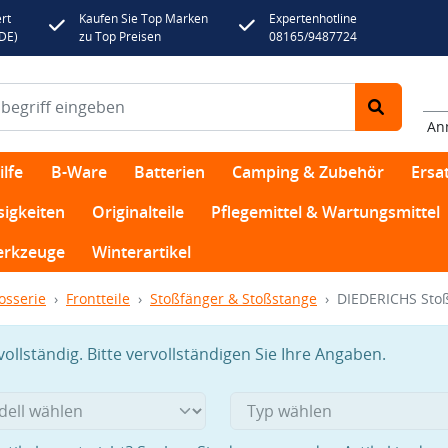
rt
Kaufen Sie Top Marken
Expertenhotline
(DE)
zu Top Preisen
08165/9487724
An
lfe
B-Ware
Batterien
Camping & Zubehör
Ersat
sigkeiten
Originalteile
Pflegemittel & Wartungsmittel
rkzeuge
Winterartikel
osserie
Frontteile
Stoßfänger & Stoßstange
DIEDERICHS Sto
llständig. Bitte vervollständigen Sie Ihre Angaben.