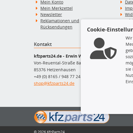
Mein Konto
Dat
Mein Merkzettel
Imp
Newsletter
Wid
Reklamationen und
Wid
Rücksendungen
Zah
Cookie-Einstellu
Wir
Kontakt
Top P
Med
geb
Dac
kfzparts24.de - Erwin Weber GmbH
soz
Dac
mög
Von-Reuental-Straße 8a
Ersa
sie
85376 Hetzenhausen
Fah
Nut
+49 (0) 8165 / 948 77 24
Mot
Ein
shop@kfzparts24.de
Pfl
Sch
© 2026 KfzParts24