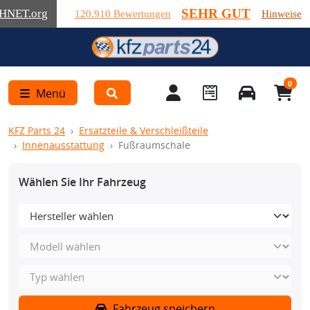
SEHR GUT
HNET
.org
120.910 Bewertungen
Hinweise
0
Menü
KFZ Parts 24
Ersatzteile & Verschleißteile
Innenausstattung
Fußraumschale
Wählen Sie Ihr Fahrzeug
Fahrzeug speichern