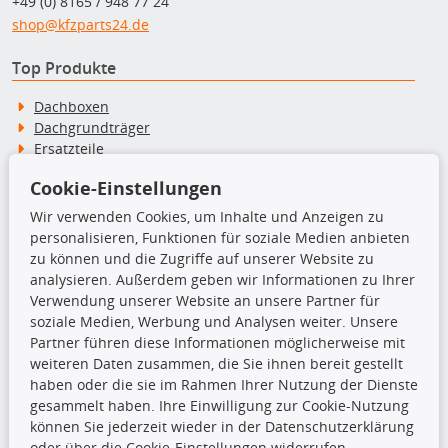
+49 (0) 8165 / 948 77 24
shop@kfzparts24.de
Top Produkte
Dachboxen
Dachgrundträger
Ersatzteile
Fahrradträger
Cookie-Einstellungen
Motoröle
Pflege- & Wartungsmittel
Wir verwenden Cookies, um Inhalte und Anzeigen zu
Schneeketten
personalisieren, Funktionen für soziale Medien anbieten
zu können und die Zugriffe auf unserer Website zu
analysieren. Außerdem geben wir Informationen zu Ihrer
TecDoc Inside
Verwendung unserer Website an unsere Partner für
soziale Medien, Werbung und Analysen weiter. Unsere
Partner führen diese Informationen möglicherweise mit
weiteren Daten zusammen, die Sie ihnen bereit gestellt
haben oder die sie im Rahmen Ihrer Nutzung der Dienste
Die hier angezeigten Daten insbesondere die gesamte Datenbank dürfen
gesammelt haben. Ihre Einwilligung zur Cookie-Nutzung
nicht kopiert werden.
können Sie jederzeit wieder in der Datenschutzerklärung
oder über die Cookie-Einstellungen widerrufen.