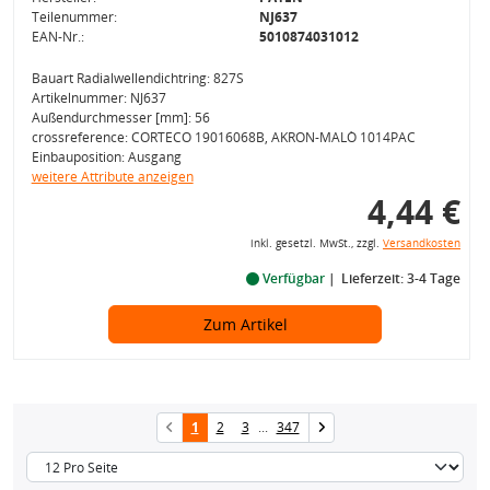
Teilenummer:
NJ637
EAN-Nr.:
5010874031012
Bauart Radialwellendichtring: 827S
Artikelnummer: NJ637
Außendurchmesser [mm]: 56
crossreference: CORTECO 19016068B, AKRON-MALÒ 1014PAC
Einbauposition: Ausgang
weitere Attribute anzeigen
4,44 €
inkl. gesetzl. MwSt., zzgl.
Versandkosten
Verfügbar
Lieferzeit: 3-4 Tage
Zum Artikel
1
2
3
...
347