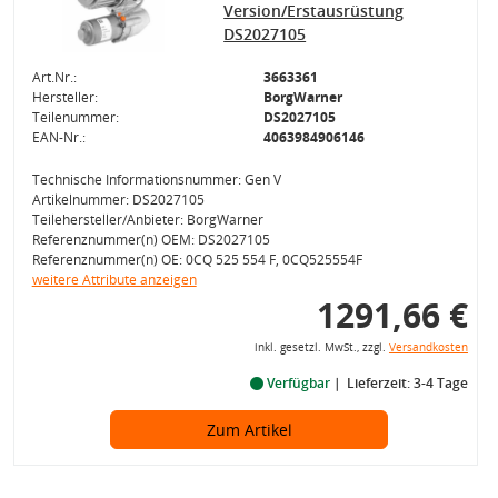
Version/Erstausrüstung
DS2027105
Art.Nr.:
3663361
Hersteller:
BorgWarner
Teilenummer:
DS2027105
EAN-Nr.:
4063984906146
Technische Informationsnummer: Gen V
Artikelnummer: DS2027105
Teilehersteller/Anbieter: BorgWarner
Referenznummer(n) OEM: DS2027105
Referenznummer(n) OE: 0CQ 525 554 F, 0CQ525554F
weitere Attribute anzeigen
1291,66 €
inkl. gesetzl. MwSt., zzgl.
Versandkosten
Verfügbar
Lieferzeit: 3-4 Tage
Zum Artikel