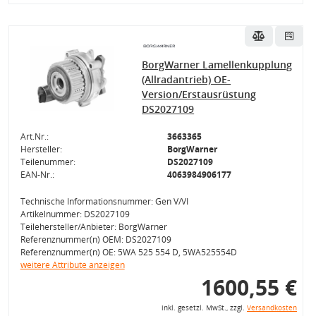
BorgWarner Lamellenkupplung
(Allradantrieb) OE-
Version/Erstausrüstung
DS2027109
Art.Nr.:
3663365
Hersteller:
BorgWarner
Teilenummer:
DS2027109
EAN-Nr.:
4063984906177
Technische Informationsnummer: Gen V/VI
Artikelnummer: DS2027109
Teilehersteller/Anbieter: BorgWarner
Referenznummer(n) OEM: DS2027109
Referenznummer(n) OE: 5WA 525 554 D, 5WA525554D
weitere Attribute anzeigen
1600,55 €
inkl. gesetzl. MwSt., zzgl.
Versandkosten