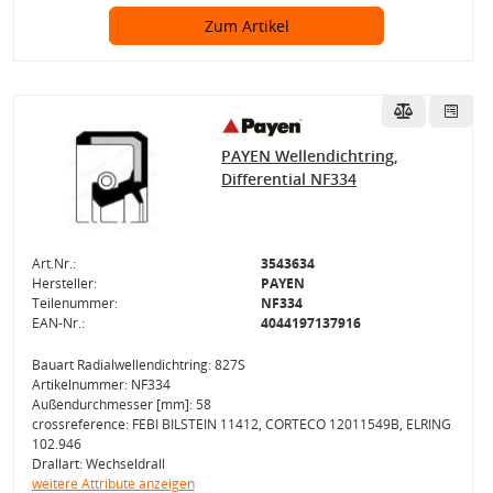
Zum Artikel
PAYEN Wellendichtring,
Differential NF334
Art.Nr.:
3543634
Hersteller:
PAYEN
Teilenummer:
NF334
EAN-Nr.:
4044197137916
Bauart Radialwellendichtring: 827S
Artikelnummer: NF334
Außendurchmesser [mm]: 58
crossreference: FEBI BILSTEIN 11412, CORTECO 12011549B, ELRING
102.946
Drallart: Wechseldrall
weitere Attribute anzeigen