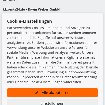
Kontakt
kfzparts24.de - Erwin Weber GmbH
Von-Reuental-Straße 8a
85376 Hetzenhausen
Cookie-Einstellungen
+49 (0) 8165 / 948 77 24
Wir verwenden Cookies, um Inhalte und Anzeigen zu
shop@kfzparts24.de
personalisieren, Funktionen für soziale Medien anbieten
zu können und die Zugriffe auf unserer Website zu
Top Produkte
analysieren. Außerdem geben wir Informationen zu Ihrer
Verwendung unserer Website an unsere Partner für
Dachboxen
soziale Medien, Werbung und Analysen weiter. Unsere
Dachgrundträger
Partner führen diese Informationen möglicherweise mit
Ersatzteile
weiteren Daten zusammen, die Sie ihnen bereit gestellt
Fahrradträger
haben oder die sie im Rahmen Ihrer Nutzung der Dienste
Motoröle
gesammelt haben. Ihre Einwilligung zur Cookie-Nutzung
Pflege- & Wartungsmittel
können Sie jederzeit wieder in der Datenschutzerklärung
Schneeketten
oder über die Cookie-Einstellungen widerrufen.
Alle akzeptieren
TecDoc Inside
Einstellungen