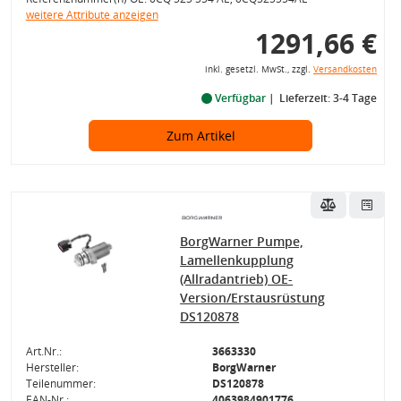
weitere Attribute anzeigen
1291,66 €
inkl. gesetzl. MwSt., zzgl.
Versandkosten
Verfügbar
Lieferzeit: 3-4 Tage
Zum Artikel
BorgWarner Pumpe,
Lamellenkupplung
(Allradantrieb) OE-
Version/Erstausrüstung
DS120878
Art.Nr.:
3663330
Hersteller:
BorgWarner
Teilenummer:
DS120878
EAN-Nr.:
4063984901776