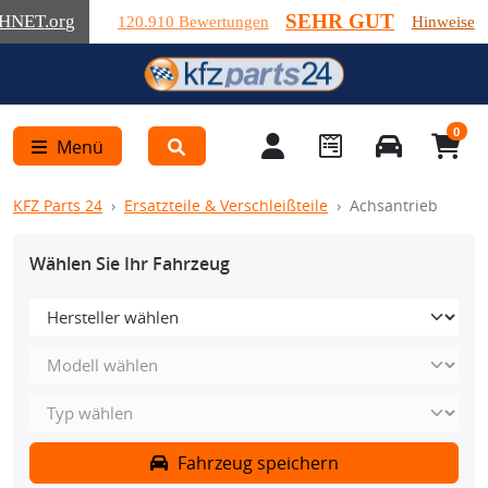
SEHR GUT
HNET
.org
120.910 Bewertungen
Hinweise
0
Menü
KFZ Parts 24
Ersatzteile & Verschleißteile
Achsantrieb
Wählen Sie Ihr Fahrzeug
Fahrzeug speichern