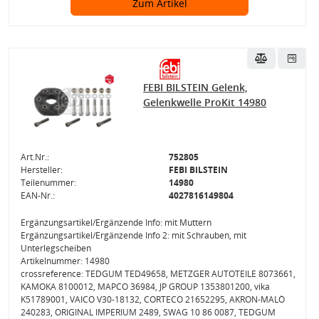
Zum Artikel
FEBI BILSTEIN Gelenk,
Gelenkwelle ProKit 14980
Art.Nr.:
752805
Hersteller:
FEBI BILSTEIN
Teilenummer:
14980
EAN-Nr.:
4027816149804
Ergänzungsartikel/Ergänzende Info: mit Muttern
Ergänzungsartikel/Ergänzende Info 2: mit Schrauben, mit
Unterlegscheiben
Artikelnummer: 14980
crossreference: TEDGUM TED49658, METZGER AUTOTEILE 8073661,
KAMOKA 8100012, MAPCO 36984, JP GROUP 1353801200, vika
K51789001, VAICO V30-18132, CORTECO 21652295, AKRON-MALÒ
240283, ORIGINAL IMPERIUM 2489, SWAG 10 86 0087, TEDGUM