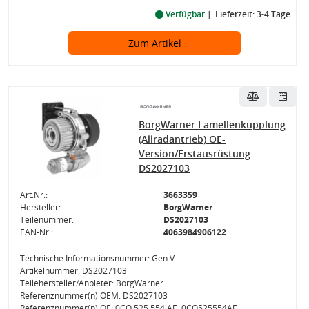
Verfügbar
Lieferzeit: 3-4 Tage
Zum Artikel
BorgWarner Lamellenkupplung
(Allradantrieb) OE-
Version/Erstausrüstung
DS2027103
Art.Nr.:
3663359
Hersteller:
BorgWarner
Teilenummer:
DS2027103
EAN-Nr.:
4063984906122
Technische Informationsnummer: Gen V
Artikelnummer: DS2027103
Teilehersteller/Anbieter: BorgWarner
Referenznummer(n) OEM: DS2027103
Referenznummer(n) OE: 0CQ 525 554 AE, 0CQ525554AE