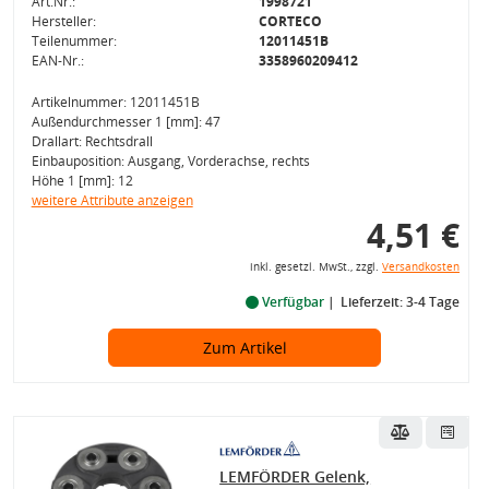
Art.Nr.:
1998721
Hersteller:
CORTECO
Teilenummer:
12011451B
EAN-Nr.:
3358960209412
Artikelnummer: 12011451B
Außendurchmesser 1 [mm]: 47
Drallart: Rechtsdrall
Einbauposition: Ausgang, Vorderachse, rechts
Höhe 1 [mm]: 12
weitere Attribute anzeigen
4,51 €
inkl. gesetzl. MwSt., zzgl.
Versandkosten
Verfügbar
Lieferzeit: 3-4 Tage
Zum Artikel
LEMFÖRDER Gelenk,