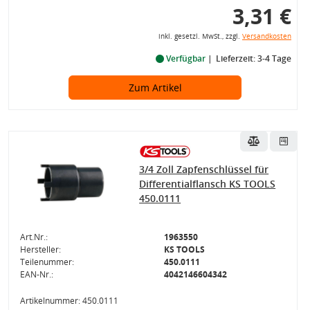
3,31 €
inkl. gesetzl. MwSt., zzgl.
Versandkosten
Verfügbar
Lieferzeit: 3-4 Tage
Zum Artikel
3/4 Zoll Zapfenschlüssel für
Differentialflansch KS TOOLS
450.0111
Art.Nr.:
1963550
Hersteller:
KS TOOLS
Teilenummer:
450.0111
EAN-Nr.:
4042146604342
Artikelnummer: 450.0111