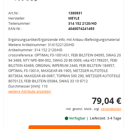
Art.Nr.:
1380931
Hersteller:
MEYLE
Teilenummer:
314 152 2120/HD
EAN-Nr.:
4040074241493
Ergänzungsartikel/Ergänzende Info: mit Anbau-/Befestigungsmaterial
Weitere Artikelnummer: 3141522120/HD
Artikelnummer: 314 152 2120/HD
crossreference: OPTIMAL F3-1001AS1, FEBI BILSTEIN 04095, SWAG 20
94 3469, NTY NPE-BM-002, SWAG 20 86 0009, vika K51789201, FEBI
BILSTEIN 43469, ORIGINAL IMPERIUM 2440, FEBI BILSTEIN 184957,
OPTIMAL F3-1001A, MAXGEAR 49-1905, METZGER AUTOTEILE
8073634, MAXGEAR 49-0087, TOPRAN 500 290, METZGER AUTOTEILE
8070123, FEBI BILSTEIN 05084, SWAG 33 10 9712
Durchmesser [mm]: 110
weitere Attribute anzeigen
79,04 €
inkl. gesetzl. MwSt., zzgl.
Versandkosten
Verfügbar
Lieferzeit: 3-4 Tage