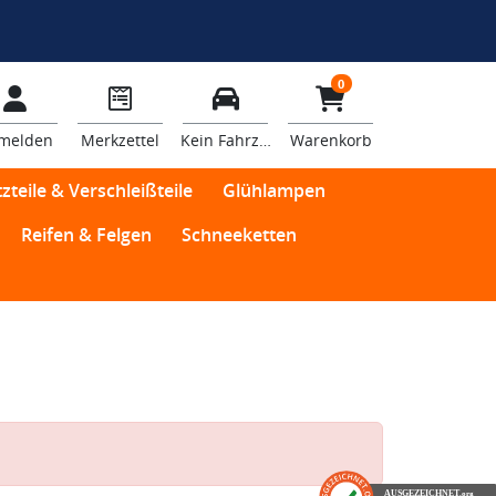
0
melden
Merkzettel
Kein Fahrzeug
Warenkorb
zteile & Verschleißteile
Glühlampen
Reifen & Felgen
Schneeketten
AUSGEZEICHNET
.org