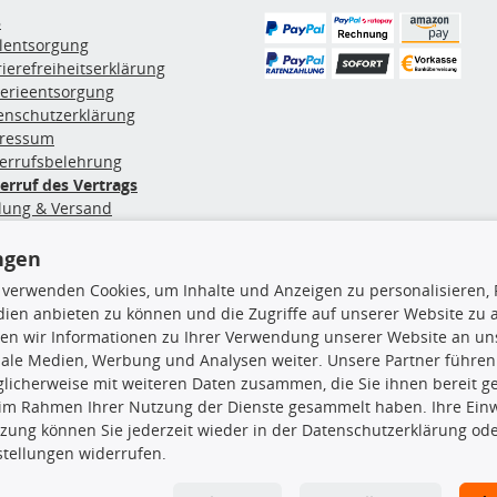
B
ölentsorgung
rierefreiheitserklärung
terieentsorgung
enschutzerklärung
ressum
errufsbelehrung
erruf des Vertrags
lung & Versand
ngen
rodukte
TecDoc Inside
 verwenden Cookies, um Inhalte und Anzeigen zu personalisieren, 
ien anbieten zu können und die Zugriffe auf unserer Website zu
hboxen
en wir Informationen zu Ihrer Verwendung unserer Website an uns
hgrundträger
iale Medien, Werbung und Analysen weiter. Unsere Partner führen
tzteile
licherweise mit weiteren Daten zusammen, die Sie ihnen bereit ge
rradträger
Die hier angezeigten Daten insbesond
 im Rahmen Ihrer Nutzung der Dienste gesammelt haben. Ihre Einwi
oröle
zung können Sie jederzeit wieder in der Datenschutzerklärung ode
ege- & Wartungsmittel
Es ist zu unterlassen, die Daten ode
stellungen widerrufen.
neeketten
TecDoc zu vervielfältigen, zu verbrei
lassen. Ein Zuwiderhandeln stellt eine