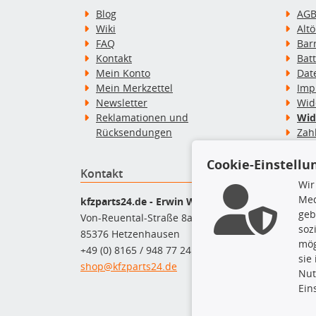
Blog
AG
Wiki
Alt
FAQ
Bar
Kontakt
Bat
Mein Konto
Dat
Mein Merkzettel
Imp
Newsletter
Wid
Reklamationen und
Wid
Rücksendungen
Zah
Cookie-Einstellu
Kontakt
Top P
Wir
Med
Dac
kfzparts24.de - Erwin Weber GmbH
geb
Dac
Von-Reuental-Straße 8a
soz
Ersa
85376 Hetzenhausen
mög
Fah
+49 (0) 8165 / 948 77 24
sie
Mot
shop@kfzparts24.de
Nut
Pfl
Ein
Sch