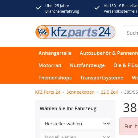
Über 25 Jahre
Ab 150,- € Bestellwe
Branchenerfahrung
Versandkostenfrei 
Anhängerteile
Autozubehör & Pannenhi
Motorrad
Nutzfahrzeuge
Öle & Flüs
Themenshops
Transportsysteme
We
KFZ Parts 24
Schneeketten
22.5 Zoll
385/55
38
Wählen Sie Ihr Fahrzeug
Für I