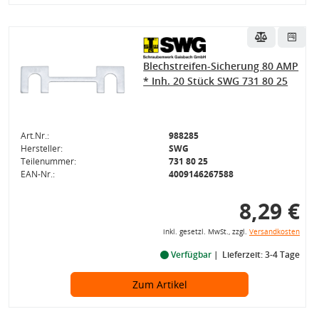
Blechstreifen-Sicherung 80 AMP
* Inh. 20 Stück SWG 731 80 25
Art.Nr.:
988285
Hersteller:
SWG
Teilenummer:
731 80 25
EAN-Nr.:
4009146267588
8,29 €
inkl. gesetzl. MwSt., zzgl.
Versandkosten
Verfügbar
Lieferzeit: 3-4 Tage
Zum Artikel