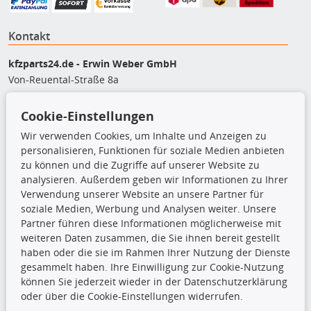
Kontakt
kfzparts24.de - Erwin Weber GmbH
Von-Reuental-Straße 8a
85376 Hetzenhausen
+49 (0) 8165 / 948 77 24
Cookie-Einstellungen
shop@kfzparts24.de
Wir verwenden Cookies, um Inhalte und Anzeigen zu
personalisieren, Funktionen für soziale Medien anbieten
Top Produkte
zu können und die Zugriffe auf unserer Website zu
analysieren. Außerdem geben wir Informationen zu Ihrer
Dachboxen
Verwendung unserer Website an unsere Partner für
Dachgrundträger
soziale Medien, Werbung und Analysen weiter. Unsere
Ersatzteile
Partner führen diese Informationen möglicherweise mit
Fahrradträger
weiteren Daten zusammen, die Sie ihnen bereit gestellt
Motoröle
haben oder die sie im Rahmen Ihrer Nutzung der Dienste
Pflege- & Wartungsmittel
gesammelt haben. Ihre Einwilligung zur Cookie-Nutzung
Schneeketten
können Sie jederzeit wieder in der Datenschutzerklärung
oder über die Cookie-Einstellungen widerrufen.