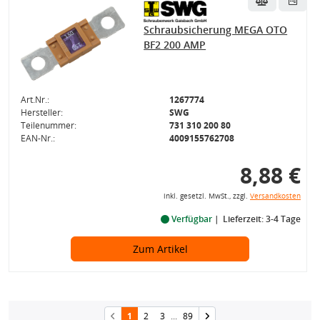
Schraubsicherung MEGA OTO
BF2 200 AMP
Art.Nr.:
1267774
Hersteller:
SWG
Teilenummer:
731 310 200 80
EAN-Nr.:
4009155762708
8,88 €
inkl. gesetzl. MwSt., zzgl.
Versandkosten
Verfügbar
Lieferzeit: 3-4 Tage
Zum Artikel
1
2
3
...
89