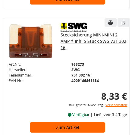
Stecksicherung MINI-MINI 2
AMP * Inh. 5 Stück SWG 731 302
16
Art.Nr.:
988273
Hersteller:
SWG
Teilenummer:
731 302 16
EAN-Nr.:
4009146461184
8,33 €
inkl. gesetzl. MwSt., zzgl.
Versandkosten
Verfügbar
Lieferzeit: 3-4 Tage
Zum Artikel