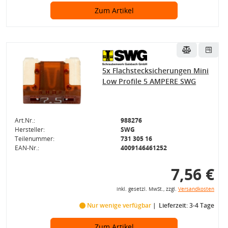
Zum Artikel
5x Flachstecksicherungen Mini
Low Profile 5 AMPERE SWG
Art.Nr.:
988276
Hersteller:
SWG
Teilenummer:
731 305 16
EAN-Nr.:
4009146461252
7,56 €
inkl. gesetzl. MwSt., zzgl.
Versandkosten
Nur wenige verfügbar
Lieferzeit: 3-4 Tage
Zum Artikel