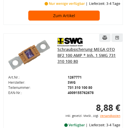
Nur wenige verfügbar
Lieferzeit: 3-4 Tage
Zum Artikel
Schraubsicherung MEGA OTO
BF2 100 AMP * Inh. 1 SWG 731
310 100 80
Art.Nr.:
1267771
Hersteller:
SWG
Teilenummer:
731 310 100 80
EAN-Nr.:
4009155762678
8,88 €
inkl. gesetzl. MwSt., zzgl.
Versandkosten
Verfügbar
Lieferzeit: 3-4 Tage