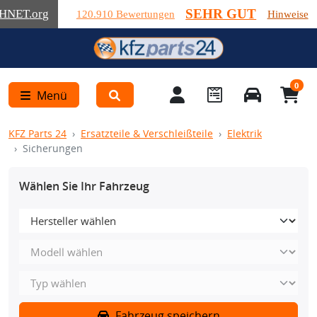
SEHR GUT
HNET
.org
120.910 Bewertungen
Hinweise
0
Menü
KFZ Parts 24
Ersatzteile & Verschleißteile
Elektrik
Sicherungen
Wählen Sie Ihr Fahrzeug
Fahrzeug speichern